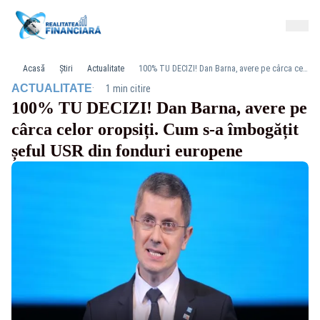
Acasă
Știri
Actualitate
100% TU DECIZI! Dan Barna, avere pe cârca celor oropsiți. Cum s-a îmbogățit șeful USR din fonduri europene
·
ACTUALITATE
1 min citire
100% TU DECIZI! Dan Barna, avere pe
cârca celor oropsiți. Cum s-a îmbogățit
șeful USR din fonduri europene