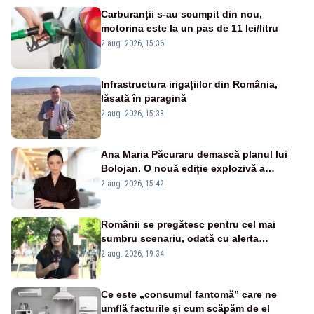
Carburanții s-au scumpit din nou,
motorina este la un pas de 11 lei/litru
2 aug. 2026, 15:36
Infrastructura irigațiilor din România,
lăsată în paragină
2 aug. 2026, 15:38
Ana Maria Păcuraru demască planul lui
Bolojan. O nouă ediție explozivă a
emisiunii „Miza Zilei” la Realitatea PLUS
2 aug. 2026, 15:42
Românii se pregătesc pentru cel mai
sumbru scenariu, odată cu alerta
energetică
2 aug. 2026, 19:34
Ce este „consumul fantomă” care ne
umflă facturile și cum scăpăm de el