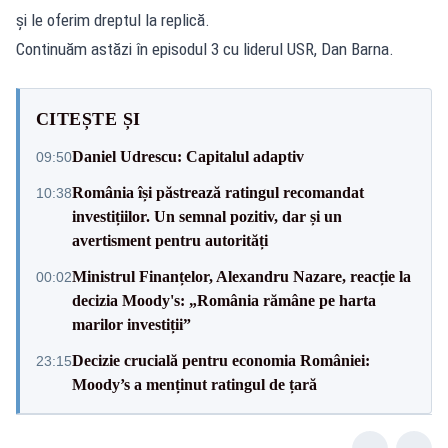
și le oferim dreptul la replică.
Continuăm astăzi în episodul 3 cu liderul USR, Dan Barna.
CITEȘTE ȘI
Daniel Udrescu: Capitalul adaptiv
09:50
România își păstrează ratingul recomandat
10:38
investițiilor. Un semnal pozitiv, dar și un
avertisment pentru autorități
Ministrul Finanțelor, Alexandru Nazare, reacție la
00:02
decizia Moody's: „România rămâne pe harta
marilor investiții”
Decizie crucială pentru economia României:
23:15
Moody’s a menținut ratingul de țară