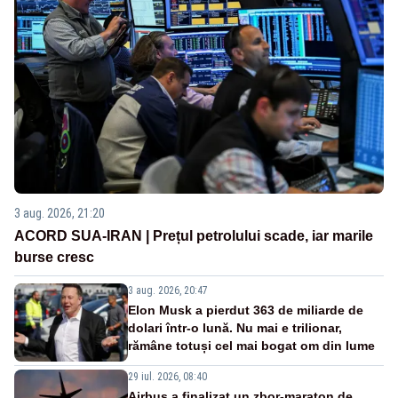
3 aug. 2026, 21:20
ACORD SUA-IRAN | Prețul petrolului scade, iar marile
burse cresc
3 aug. 2026, 20:47
Elon Musk a pierdut 363 de miliarde de
dolari într-o lună. Nu mai e trilionar,
rămâne totuși cel mai bogat om din lume
29 iul. 2026, 08:40
Airbus a finalizat un zbor-maraton de