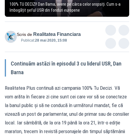
100% TU DECIZI! Dan Barna, avere pe cârca celor oropsiți. Cum s-a
îmbogățit șeful USR din fonduri europene
Realitatea Financiara
Scris de
Publicat:
28 mai 2020, 15:08
Continuăm astăzi în episodul 3 cu liderul USR, Dan
Barna
Realitatea Plus continuă azi campania 100% Tu Decizi. Vă
vom arăta în fiecare zi cine sunt cei care vor să se conecteze
la banul public și să ne conducă în următorul mandat, fie că
vizează un post de parlamentar, unul de primar sau de consilier
local. Iar sâmbătă, de la ora 19 până la ora 21, într-o ediție
maraton, trecem în revistă personajele din timpul săptămânii