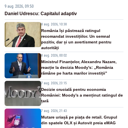
9 aug. 2026, 09:50
Daniel Udrescu: Capitalul adaptiv
8 aug. 2026, 10:38
România își păstrează ratingul
recomandat investițiilor. Un semnal
pozitiv, dar și un avertisment pentru
autorități
8 aug. 2026, 00:02
Ministrul Finanțelor, Alexandru Nazare,
reacție la decizia Moody's: „România
rămâne pe harta marilor investiții”
7 aug. 2026, 23:15
Decizie crucială pentru economia
României: Moody’s a menținut ratingul de
țară
7 aug. 2026, 21:43
Mutare uriașă pe piața de retail. Grupul
din spatele OLX și Autovit preia eMAG