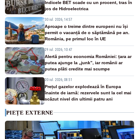
Indicele BET scade cu un procent, tras în
jos de Hidroelectrica
30 iul. 2026, 14:57
Aproape o treime dintre europeni nu își
permit o vacanță de o săptămână pe an.
România, pe primul loc în UE
29 iul. 2026, 10:47
Alertă pentru economia României: țara ar
putea ajunge la „junk”, iar românii ar
putea plăti credite mai scumpe
20 iul. 2026, 08:51
Prețul gazelor explodează în Europa
înainte de iarnă: rezervele sunt la cel mai
scăzut nivel din ultimii patru ani
PIEȚE EXTERNE