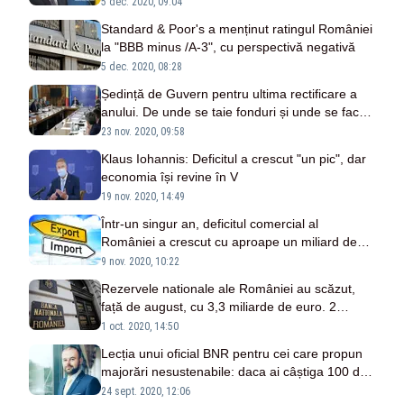
5 dec. 2020, 09:04
Standard & Poor's a menținut ratingul României
la "BBB minus /A-3", cu perspectivă negativă
5 dec. 2020, 08:28
Ședință de Guvern pentru ultima rectificare a
anului. De unde se taie fonduri și unde se fac
suplimentări
23 nov. 2020, 09:58
Klaus Iohannis: Deficitul a crescut "un pic", dar
economia își revine în V
19 nov. 2020, 14:49
Într-un singur an, deficitul comercial al
României a crescut cu aproape un miliard de
euro
9 nov. 2020, 10:22
Rezervele nationale ale României au scăzut,
față de august, cu 3,3 miliarde de euro. 2
miliarde, răscumpărarea unor obligațiuni de stat
1 oct. 2020, 14:50
din 2013
Lecția unui oficial BNR pentru cei care propun
majorări nesustenabile: daca ai câștiga 100 de
lei, cheltuind 134, cât ai putea continua?
24 sept. 2020, 12:06