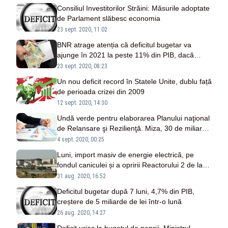
Consiliul Investitorilor Străini: Măsurile adoptate
de Parlament slăbesc economia
23 sept. 2020, 11:02
BNR atrage atenția că deficitul bugetar va
ajunge în 2021 la peste 11% din PIB, dacă
Guvernul mărește pensiile cu 40%
23 sept. 2020, 08:23
Un nou deficit record în Statele Unite, dublu față
de perioada crizei din 2009
12 sept. 2020, 14:30
Undă verde pentru elaborarea Planului naţional
de Relansare şi Rezilienţă. Miza, 30 de miliarde
de euro
4 sept. 2020, 00:25
Luni, import masiv de energie electrică, pe
fondul caniculei și a opririi Reactorului 2 de la
Cernavodă
31 aug. 2020, 16:52
Deficitul bugetar după 7 luni, 4,7% din PIB,
creștere de 5 miliarde de lei într-o lună
26 aug. 2020, 14:27