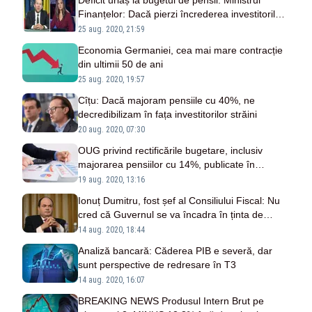
Deficit uriaș la bugetul de pensii. Ministrul
Finanțelor: Dacă pierzi încrederea investitorilor
străini, nu prea mai ai de unde să iei
25 aug. 2020, 21:59
Economia Germaniei, cea mai mare contracție
din ultimii 50 de ani
25 aug. 2020, 19:57
Cîțu: Dacă majoram pensiile cu 40%, ne
decredibilizam în fața investitorilor străini
20 aug. 2020, 07:30
OUG privind rectificările bugetare, inclusiv
majorarea pensiilor cu 14%, publicate în
Monitorul Oficial
19 aug. 2020, 13:16
Ionuț Dumitru, fost șef al Consiliului Fiscal: Nu
cred că Guvernul se va încadra în ținta de
deficit
14 aug. 2020, 18:44
Analiză bancară: Căderea PIB e severă, dar
sunt perspective de redresare în T3
14 aug. 2020, 16:07
BREAKING NEWS Produsul Intern Brut pe