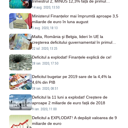
trimestrul 2, MINUS 12,3% față de primul
trimestru
14 aug. 2020, 13:50
Ministerul Finanțelor mai împrumtă aproape 3,5
miliarde de euro în luna august
3 aug. 2020, 18:13
Malta, România şi Belgia, lideri în UE la
creşterea deficitului guvernamental în primul
trimestru
22 iul. 2020, 13:25
Deficitul a explodat! Finanțele explică de ce!
28 ian. 2020, 17:50
Deficitul bugetar pe 2019 sare de la 4,4% la
4,6% din PIB
28 ian. 2020, 08:51
Deficitul la 11 luni a explodat! Creștere de
aproape 2 miliarde de euro față de 2018
9 ian. 2020, 11:00
Deficitul a EXPLODAT! A depășit valoarea de 9
miliarde de euro