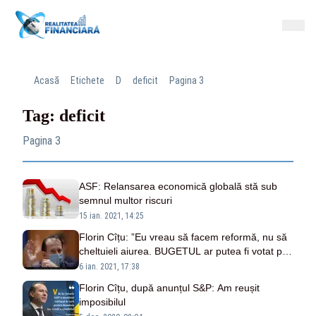
Acasă
Etichete
D
deficit
Pagina 3
Tag: deficit
Pagina 3
ASF: Relansarea economică globală stă sub
semnul multor riscuri
15 ian. 2021, 14:25
Florin Cîțu: ”Eu vreau să facem reformă, nu să
cheltuieli aiurea. BUGETUL ar putea fi votat pe
4 februarie
6 ian. 2021, 17:38
Florin Cîțu, după anunțul S&P: Am reușit
imposibilul