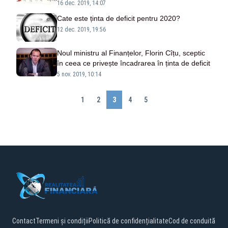
16 dec. 2019, 14:07
Cate este ținta de deficit pentru 2020?
12 dec. 2019, 19:56
Noul ministru al Finanțelor, Florin Cîțu, sceptic
în ceea ce privește încadrarea în ținta de deficit
5 nov. 2019, 10:14
1
2
3
4
5
Contact
Termeni și condiții
Politică de confidențialitate
Cod de conduită