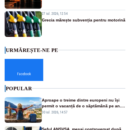
27 iul. 2026, 12:54
Grecia mărește subvenția pentru motorină
URMĂREȘTE-NE PE
Facebook
POPULAR
Aproape o treime dintre europeni nu își
permit o vacanță de o săptămână pe an.
România, pe primul loc în UE
30 iul. 2026, 14:57
Șeful ANSVSA, mesaj controversat după