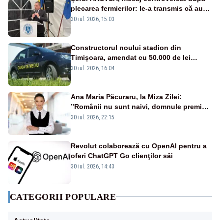
plecarea fermierilor: le-a transmis că au
fost dezinformați și că nu-și dă demisia
30 iul. 2026, 15:03
Constructorul noului stadion din
Timișoara, amendat cu 50.000 de lei
pentru peste 700 de tone de deșeuri
30 iul. 2026, 16:04
Ana Maria Păcuraru, la Miza Zilei:
”Românii nu sunt naivi, domnule premier
Bolojan”
30 iul. 2026, 22:15
Revolut colaborează cu OpenAI pentru a
oferi ChatGPT Go clienţilor săi
30 iul. 2026, 14:43
CATEGORII POPULARE