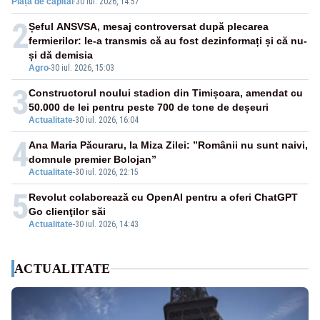
Piața de capital
·
30 iul. 2026, 14:57
în UE
2
Șeful ANSVSA, mesaj controversat după plecarea
fermierilor: le-a transmis că au fost dezinformați și că nu-
și dă demisia
Agro
-
30 iul. 2026, 15:03
3
Constructorul noului stadion din Timișoara, amendat cu
50.000 de lei pentru peste 700 de tone de deșeuri
Actualitate
-
30 iul. 2026, 16:04
4
Ana Maria Păcuraru, la Miza Zilei: ”Românii nu sunt naivi,
domnule premier Bolojan”
Actualitate
-
30 iul. 2026, 22:15
5
Revolut colaborează cu OpenAI pentru a oferi ChatGPT
Go clienţilor săi
Actualitate
-
30 iul. 2026, 14:43
ACTUALITATE