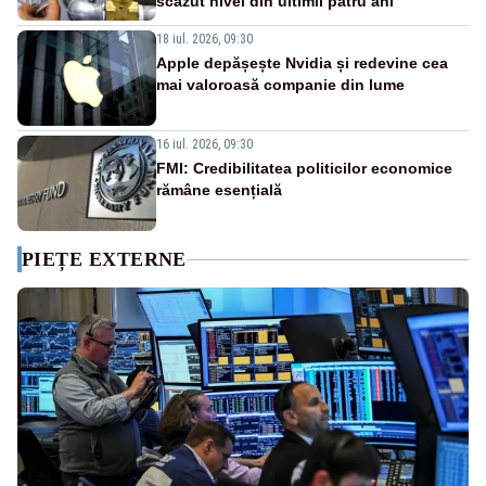
scăzut nivel din ultimii patru ani
18 iul. 2026, 09:30
Apple depășește Nvidia și redevine cea
mai valoroasă companie din lume
16 iul. 2026, 09:30
FMI: Credibilitatea politicilor economice
rămâne esențială
PIEȚE EXTERNE