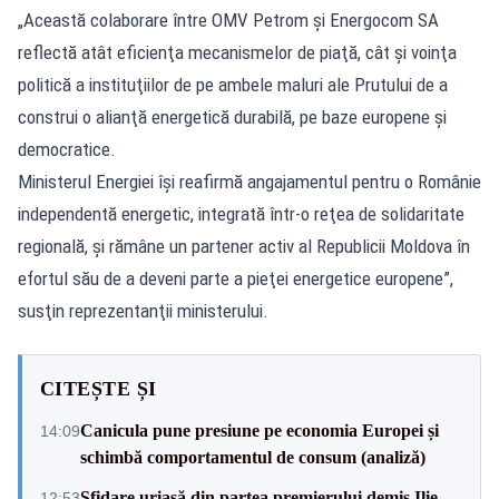
„Această colaborare între OMV Petrom şi Energocom SA
reflectă atât eficienţa mecanismelor de piaţă, cât şi voinţa
politică a instituţiilor de pe ambele maluri ale Prutului de a
construi o alianţă energetică durabilă, pe baze europene şi
democratice.
Ministerul Energiei îşi reafirmă angajamentul pentru o Românie
independentă energetic, integrată într-o reţea de solidaritate
regională, şi rămâne un partener activ al Republicii Moldova în
efortul său de a deveni parte a pieţei energetice europene”,
susţin reprezentanţii ministerului.
CITEȘTE ȘI
Canicula pune presiune pe economia Europei și
14:09
schimbă comportamentul de consum (analiză)
Sfidare uriașă din partea premierului demis Ilie
12:53