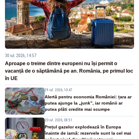
30 iul. 2026, 14:57
Aproape o treime dintre europeni nu își permit o
vacanță de o săptămână pe an. România, pe primul loc
în UE
29 iul. 2026, 10:47
Alertă pentru economia României: țara ar
putea ajunge la „junk”, iar românii ar
putea plăti credite mai scumpe
20 iul. 2026, 08:51
Prețul gazelor explodează în Europa
înainte de iarnă: rezervele sunt la cel mai