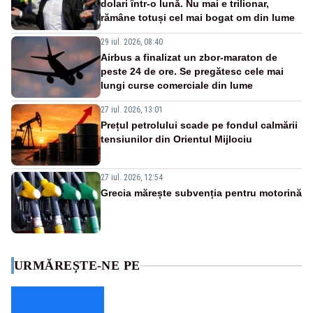
dolari într-o lună. Nu mai e trilionar,
rămâne totuși cel mai bogat om din lume
29 iul. 2026, 08:40
Airbus a finalizat un zbor-maraton de
peste 24 de ore. Se pregătesc cele mai
lungi curse comerciale din lume
27 iul. 2026, 13:01
Prețul petrolului scade pe fondul calmării
tensiunilor din Orientul Mijlociu
27 iul. 2026, 12:54
Grecia mărește subvenția pentru motorină
URMĂREȘTE-NE PE