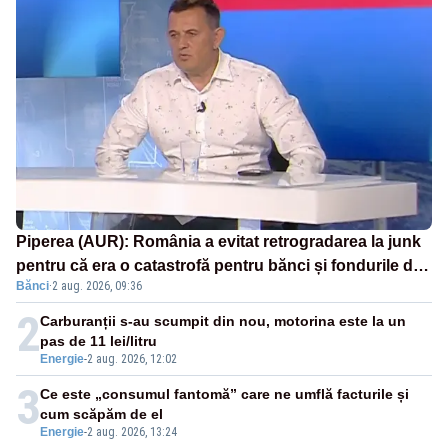
Piperea (AUR): România a evitat retrogradarea la junk
pentru că era o catastrofă pentru bănci și fondurile de
Bănci
·
2 aug. 2026, 09:36
pensii
2
Carburanții s-au scumpit din nou, motorina este la un
pas de 11 lei/litru
Energie
-
2 aug. 2026, 12:02
3
Ce este „consumul fantomă” care ne umflă facturile și
cum scăpăm de el
Energie
-
2 aug. 2026, 13:24