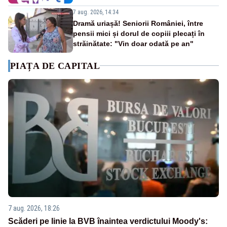
7 aug. 2026, 14:34
Dramă uriașă! Seniorii României, între
pensii mici și dorul de copiii plecați în
străinătate: "Vin doar odată pe an"
PIAȚA DE CAPITAL
7 aug. 2026, 18:26
Scăderi pe linie la BVB înaintea verdictului Moody's: