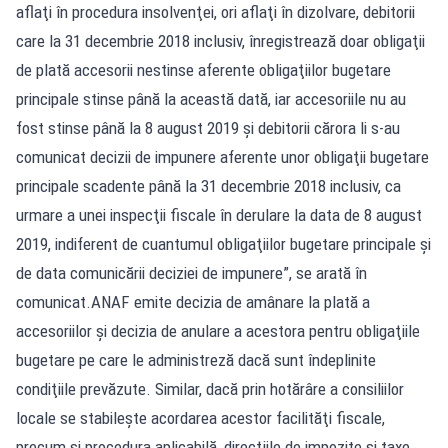
aflaţi în procedura insolvenţei, ori aflaţi în dizolvare, debitorii
care la 31 decembrie 2018 inclusiv, înregistrează doar obligaţii
de plată accesorii nestinse aferente obligaţiilor bugetare
principale stinse până la această dată, iar accesoriile nu au
fost stinse până la 8 august 2019 şi debitorii cărora li s-au
comunicat decizii de impunere aferente unor obligaţii bugetare
principale scadente până la 31 decembrie 2018 inclusiv, ca
urmare a unei inspecţii fiscale în derulare la data de 8 august
2019, indiferent de cuantumul obligaţiilor bugetare principale şi
de data comunicării deciziei de impunere”, se arată în
comunicat.ANAF emite decizia de amânare la plată a
accesoriilor şi decizia de anulare a acestora pentru obligaţiile
bugetare pe care le administreză dacă sunt îndeplinite
condiţiile prevăzute. Similar, dacă prin hotărâre a consiliilor
locale se stabileşte acordarea acestor facilităţi fiscale,
precum şi procedura aplicabilă, direcţiile de impozite şi taxe