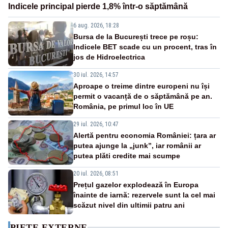
Indicele principal pierde 1,8% într-o săptămână
6 aug. 2026, 18:28
Bursa de la București trece pe roșu:
Indicele BET scade cu un procent, tras în
jos de Hidroelectrica
30 iul. 2026, 14:57
Aproape o treime dintre europeni nu își
permit o vacanță de o săptămână pe an.
România, pe primul loc în UE
29 iul. 2026, 10:47
Alertă pentru economia României: țara ar
putea ajunge la „junk”, iar românii ar
putea plăti credite mai scumpe
20 iul. 2026, 08:51
Prețul gazelor explodează în Europa
înainte de iarnă: rezervele sunt la cel mai
scăzut nivel din ultimii patru ani
PIEȚE EXTERNE