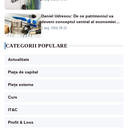
Daniel Udrescu: De ce patrimoniul va
deveni conceptul central al economiei
viitoare?
2 aug. 2026, 09:22
CATEGORII POPULARE
Actualitate
Piața de capital
Piețe externe
Curs
IT&C
Profit & Loss