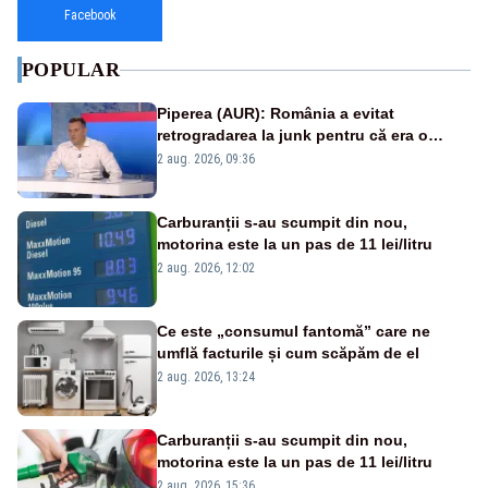
Facebook
POPULAR
Piperea (AUR): România a evitat
retrogradarea la junk pentru că era o
catastrofă pentru bănci și fondurile de
2 aug. 2026, 09:36
pensii
Carburanții s-au scumpit din nou,
motorina este la un pas de 11 lei/litru
2 aug. 2026, 12:02
Ce este „consumul fantomă” care ne
umflă facturile și cum scăpăm de el
2 aug. 2026, 13:24
Carburanții s-au scumpit din nou,
motorina este la un pas de 11 lei/litru
2 aug. 2026, 15:36