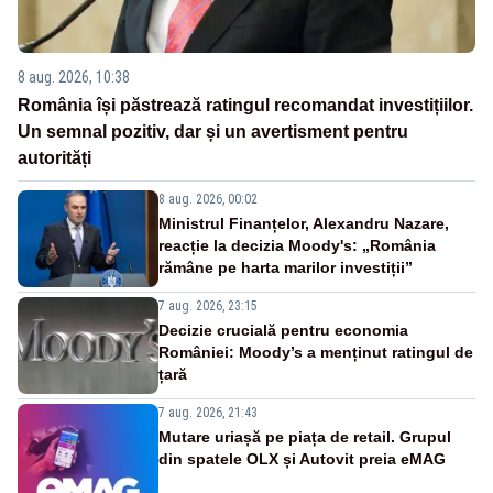
8 aug. 2026, 10:38
România își păstrează ratingul recomandat investițiilor.
Un semnal pozitiv, dar și un avertisment pentru
autorități
8 aug. 2026, 00:02
Ministrul Finanțelor, Alexandru Nazare,
reacție la decizia Moody's: „România
rămâne pe harta marilor investiții”
7 aug. 2026, 23:15
Decizie crucială pentru economia
României: Moody’s a menținut ratingul de
țară
7 aug. 2026, 21:43
Mutare uriașă pe piața de retail. Grupul
din spatele OLX și Autovit preia eMAG