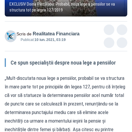
EXCLUSIV Doina Pârcălabu: Probabil, noua lege a pensiilor se va
structura tot pe legea 127/2019
Realitatea Financiara
Scris de
Publicat:
10 iun. 2021, 03:19
Ce spun specialiștii despre noua lege a pensiilor
„Mult-discutata noua lege a pensiilor, probabil se va structura
în mare parte tot pe principiile din legea 127, pentru că înțeleg
că vor să statueze la determinarea pensiilor acel număr total
de puncte care se calculează în prezent, renunțându-se la
determinarea punctajului mediu care să elimine acele
inechități ca urmare a momentului ieșirii la pensie și
inechitățile dintre femei și bărbați. Așa citesc eu printre