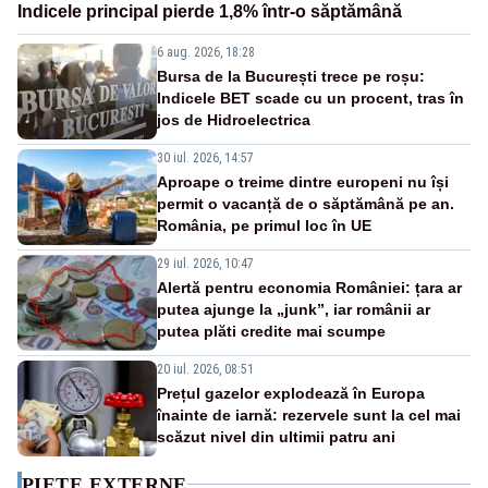
Indicele principal pierde 1,8% într-o săptămână
6 aug. 2026, 18:28
Bursa de la București trece pe roșu:
Indicele BET scade cu un procent, tras în
jos de Hidroelectrica
30 iul. 2026, 14:57
Aproape o treime dintre europeni nu își
permit o vacanță de o săptămână pe an.
România, pe primul loc în UE
29 iul. 2026, 10:47
Alertă pentru economia României: țara ar
putea ajunge la „junk”, iar românii ar
putea plăti credite mai scumpe
20 iul. 2026, 08:51
Prețul gazelor explodează în Europa
înainte de iarnă: rezervele sunt la cel mai
scăzut nivel din ultimii patru ani
PIEȚE EXTERNE