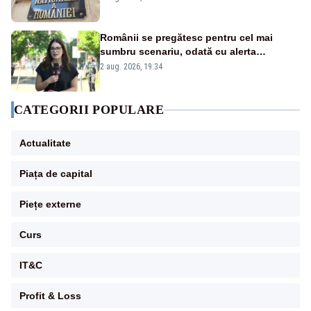
Românii se pregătesc pentru cel mai
sumbru scenariu, odată cu alerta
energetică
2 aug. 2026, 19:34
CATEGORII POPULARE
Actualitate
Piața de capital
Piețe externe
Curs
IT&C
Profit & Loss