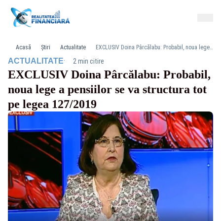
Acasă
Știri
Actualitate
EXCLUSIV Doina Pârcălabu: Probabil, noua lege a pensiilor se va structura tot pe legea 127/2019
·
ACTUALITATE
2 min citire
EXCLUSIV Doina Pârcălabu: Probabil,
noua lege a pensiilor se va structura tot
pe legea 127/2019