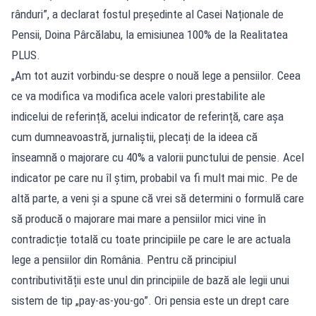
rânduri”, a declarat fostul președinte al Casei Naționale de
Pensii, Doina Pârcălabu, la emisiunea 100% de la Realitatea
PLUS.
„Am tot auzit vorbindu-se despre o nouă lege a pensiilor. Ceea
ce va modifica va modifica acele valori prestabilite ale
indicelui de referință, acelui indicator de referință, care așa
cum dumneavoastră, jurnaliștii, plecați de la ideea că
înseamnă o majorare cu 40% a valorii punctului de pensie. Acel
indicator pe care nu îl știm, probabil va fi mult mai mic. Pe de
altă parte, a veni și a spune că vrei să determini o formulă care
să producă o majorare mai mare a pensiilor mici vine în
contradicție totală cu toate principiile pe care le are actuala
lege a pensiilor din România. Pentru că principiul
contributivității este unul din principiile de bază ale legii unui
sistem de tip „pay-as-you-go”. Ori pensia este un drept care