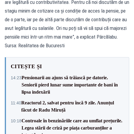
are legătură cu contributivitatea. Pentru că noi discutăm de un
stagiu minim de cotizare ca și condiție de acces la pensie, pe
de o parte, iar pe de altă parte discutăm de contribuții care au
avut legătură cu salariile. Ori nu poți să vii să spui că majorezi
pensiile mici într-un ritm mai mare”, a explicat Pârcălabu.
Sursa: Realitatea de Bucuresti
CITEȘTE ȘI
Pensionarii au ajuns să trăiască pe datorie.
14:23
Seniorii pierd lunar sume importante de bani în
lipsa indexării
Reactorul 2, salvat pentru încă 9 zile. Anunțul
11:40
făcut de Radu Miruță
Controale în benzinăriile care au umflat prețurile.
10:18
Legea stării de criză pe piața carburanților a