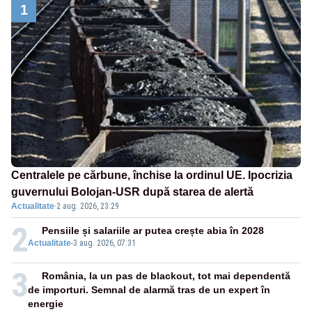
1
Centralele pe cărbune, închise la ordinul UE. Ipocrizia
guvernului Bolojan-USR după starea de alertă
Actualitate
·
2 aug. 2026, 23:29
2
Pensiile și salariile ar putea crește abia în 2028
Actualitate
-
3 aug. 2026, 07:31
3
România, la un pas de blackout, tot mai dependentă
de importuri. Semnal de alarmă tras de un expert în
energie