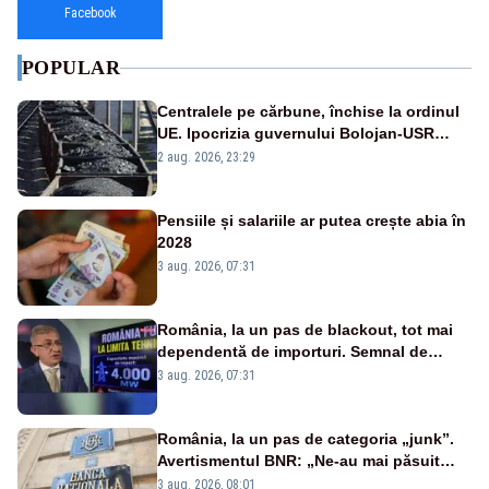
Facebook
POPULAR
Centralele pe cărbune, închise la ordinul
UE. Ipocrizia guvernului Bolojan-USR
după starea de alertă
2 aug. 2026, 23:29
Pensiile și salariile ar putea crește abia în
2028
3 aug. 2026, 07:31
România, la un pas de blackout, tot mai
dependentă de importuri. Semnal de
alarmă tras de un expert în energie
3 aug. 2026, 07:31
România, la un pas de categoria „junk”.
Avertismentul BNR: „Ne-au mai păsuit
pentru câteva luni”
3 aug. 2026, 08:01