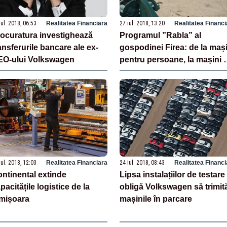
iul. 2018, 06:53
Realitatea Financiara
27 iul. 2018, 13:20
Realitatea Financi
ocuratura investighează
Programul ”Rabla” al
ansferurile bancare ale ex-
gospodinei Firea: de la mași
EO-ului Volkswagen
pentru persoane, la mașini 
spălat și de gătit
iul. 2018, 12:03
Realitatea Financiara
24 iul. 2018, 08:43
Realitatea Financi
ntinental extinde
Lipsa instalațiilor de testare
pacitățile logistice de la
obligă Volkswagen să trimit
mișoara
mașinile în parcare