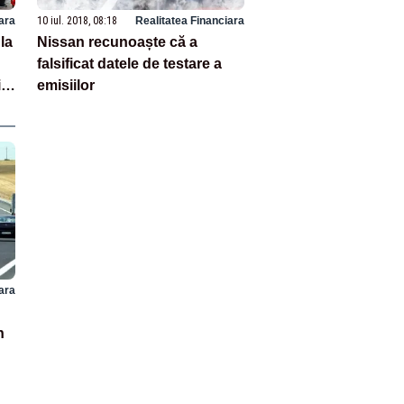
ara
10 iul. 2018, 08:18
Realitatea Financiara
la
Nissan recunoaște că a
falsificat datele de testare a
i
emisiilor
ara
n