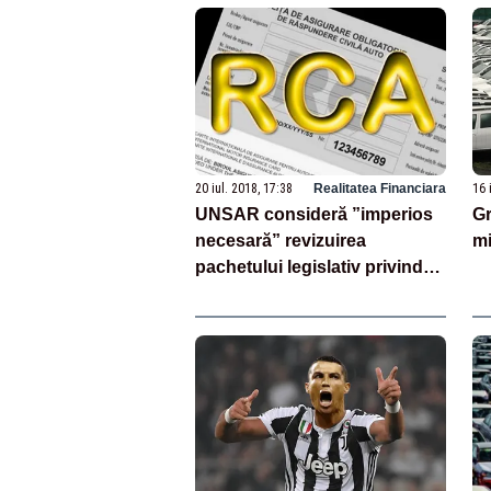
20 iul. 2018, 17:38
Realitatea Financiara
16 
UNSAR consideră ”imperios
Gr
necesară” revizuirea
mi
pachetului legislativ privind
RCA