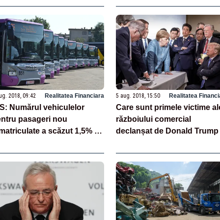
ug. 2018, 09:42
Realitatea Financiara
5 aug. 2018, 15:50
Realitatea Financi
S: Numărul vehiculelor
Care sunt primele victime al
ntru pasageri nou
războiului comercial
matriculate a scăzut 1,5%
declanșat de Donald Trump
T II