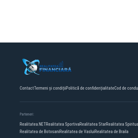
Contact
Termeni și condiții
Politică de confidențialitate
Cod de condu
Parteneri:
Realitatea.NET
Realitatea Sportiva
Realitatea Star
Realitatea Spiritu
Realitatea de Botosani
Realitatea de Vaslui
Realitatea de Braila