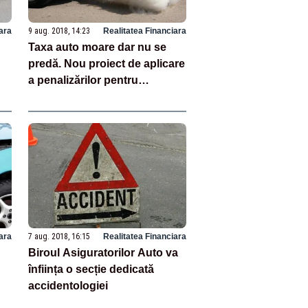
ara
9 aug. 2018, 14:23
Realitatea Financiara
Taxa auto moare dar nu se
predă. Nou proiect de aplicare
a penalizărilor pentru
poluatorii auto
ara
7 aug. 2018, 16:15
Realitatea Financiara
Biroul Asiguratorilor Auto va
înființa o secție dedicată
accidentologiei