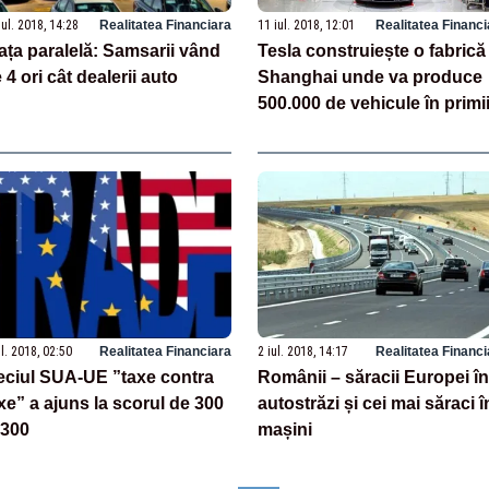
iul. 2018, 14:28
Realitatea Financiara
11 iul. 2018, 12:01
Realitatea Financi
ața paralelă: Samsarii vând
Tesla construiește o fabrică 
 4 ori cât dealerii auto
Shanghai unde va produce
500.000 de vehicule în primi
cinci ani
ul. 2018, 02:50
Realitatea Financiara
2 iul. 2018, 14:17
Realitatea Financi
ciul SUA-UE ”taxe contra
Românii – săracii Europei în
xe” a ajuns la scorul de 300
autostrăzi și cei mai săraci î
 300
mașini