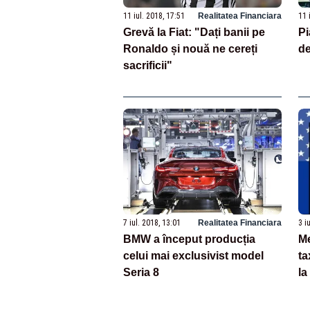
11 iul. 2018, 17:51
Realitatea Financiara
11 
Grevă la Fiat: "Dați banii pe
Pi
Ronaldo și nouă ne cereți
de
sacrificii"
7 iul. 2018, 13:01
Realitatea Financiara
3 i
BMW a început producția
Me
celui mai exclusivist model
ta
Seria 8
la