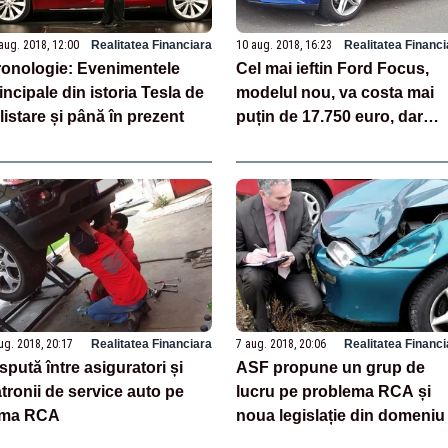
aug. 2018, 12:00
Realitatea Financiara
10 aug. 2018, 16:23
Realitatea Financi
onologie: Evenimentele
Cel mai ieftin Ford Focus,
incipale din istoria Tesla de
modelul nou, va costa mai
 listare și până în prezent
puțin de 17.750 euro, dar
numai cu precomandă
ug. 2018, 20:17
Realitatea Financiara
7 aug. 2018, 20:06
Realitatea Financi
spută între asiguratori și
ASF propune un grup de
tronii de service auto pe
lucru pe problema RCA și
ema RCA
noua legislație din domeniu