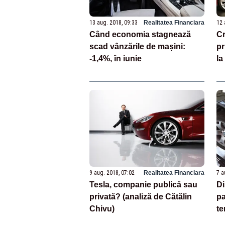
13 aug. 2018, 09:33
Realitatea Financiara
12 
Când economia stagnează
Cr
scad vânzările de mașini:
pr
-1,4%, în iunie
la
9 aug. 2018, 07:02
Realitatea Financiara
7 a
Tesla, companie publică sau
Di
privată? (analiză de Cătălin
pa
Chivu)
t