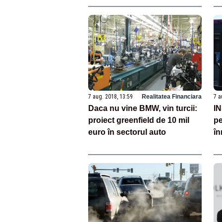
7 aug. 2018, 13:59
Realitatea Financiara
7 a
Daca nu vine BMW, vin turcii:
IN
proiect greenfield de 10 mil
pe
euro în sectorul auto
în
în 