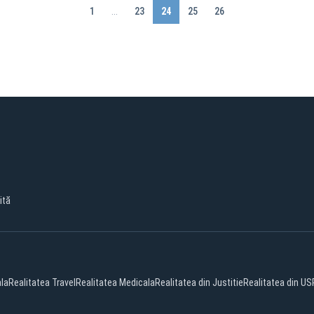
1
...
23
24
25
26
ită
ala
Realitatea Travel
Realitatea Medicala
Realitatea din Justitie
Realitatea din US