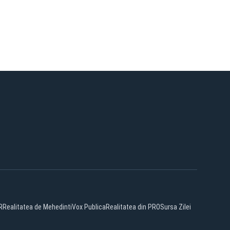
R
Realitatea de Mehedinti
Vox Publica
Realitatea din PRO
Sursa Zilei