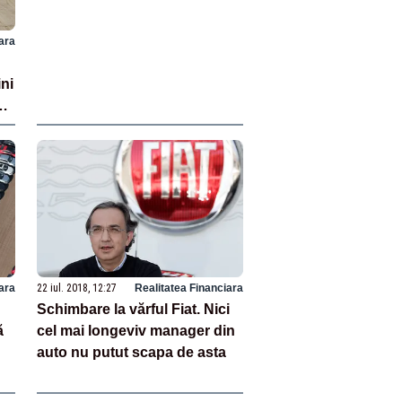
ara
ni
de
ara
22 iul. 2018, 12:27
Realitatea Financiara
Schimbare la vărful Fiat. Nici
ă
cel mai longeviv manager din
auto nu putut scapa de asta