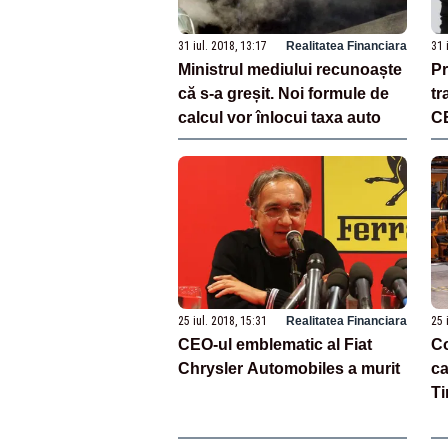
31 iul. 2018, 13:17
Realitatea Financiara
31 
Ministrul mediului recunoaște
Pr
că s-a greșit. Noi formule de
tr
calcul vor înlocui taxa auto
C
25 iul. 2018, 15:31
Realitatea Financiara
25 
CEO-ul emblematic al Fiat
Co
Chrysler Automobiles a murit
ca
Ti