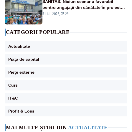
SANITAS: Niciun scenariu favorabil
pentru angajații din sănătate în proiectul
Legii salarizării
31 iul. 2026, 07:29
CATEGORII POPULARE
Actualitate
Piața de capital
Piețe externe
Curs
IT&C
Profit & Loss
MAI MULTE ȘTIRI DIN
ACTUALITATE