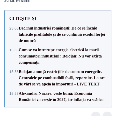
Sursa: Newsinn
CITEȘTE ȘI
Declinul industriei românești: De ce se închid
23:03
fabricile profitabile și de ce continuă exodul forței
de muncă
Cum se va întrerupe energia electrică la marii
15:36
consumatori industriali? Bolojan: Nu vor exista
compensații
Bolojan anunță restricțiile de consum energetic.
15:33
Centralele pe combustibili fosili, repornite. La ore
de vârf se va apela la importuri - LIVE TEXT
Alexandru Nazare, veste bună: Economia
15:23
României va crește în 2027, iar inflația va scădea