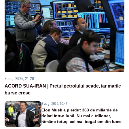
3 aug. 2026, 21:20
ACORD SUA-IRAN | Prețul petrolului scade, iar marile
burse cresc
3 aug. 2026, 20:47
Elon Musk a pierdut 363 de miliarde de
dolari într-o lună. Nu mai e trilionar,
rămâne totuși cel mai bogat om din lume