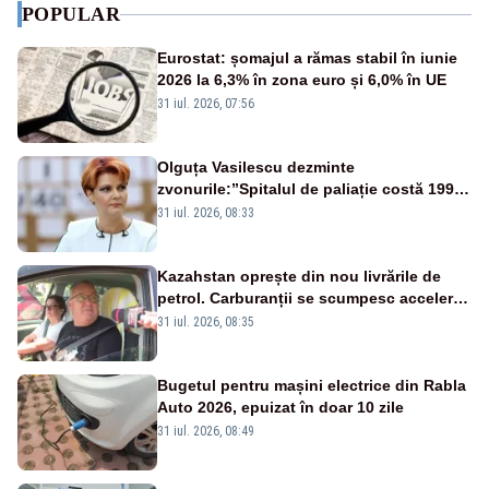
POPULAR
Eurostat: șomajul a rămas stabil în iunie
2026 la 6,3% în zona euro și 6,0% în UE
31 iul. 2026, 07:56
Olguța Vasilescu dezminte
zvonurile:”Spitalul de paliație costă 199
de milioane de euro, nu 500 de milioane”
31 iul. 2026, 08:33
Kazahstan oprește din nou livrările de
petrol. Carburanții se scumpesc accelerat,
iar românii plătesc nota de plată
31 iul. 2026, 08:35
Bugetul pentru mașini electrice din Rabla
Auto 2026, epuizat în doar 10 zile
31 iul. 2026, 08:49