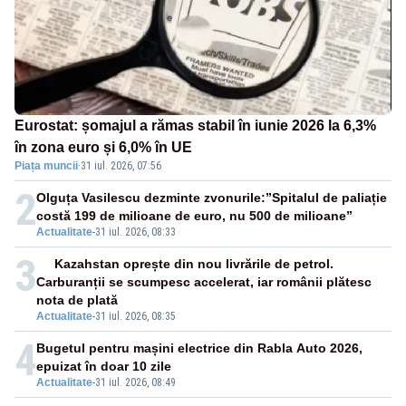
Eurostat: șomajul a rămas stabil în iunie 2026 la 6,3%
în zona euro și 6,0% în UE
Piața muncii
·
31 iul. 2026, 07:56
2
Olguța Vasilescu dezminte zvonurile:”Spitalul de paliație
costă 199 de milioane de euro, nu 500 de milioane”
Actualitate
-
31 iul. 2026, 08:33
3
Kazahstan oprește din nou livrările de petrol.
Carburanții se scumpesc accelerat, iar românii plătesc
nota de plată
Actualitate
-
31 iul. 2026, 08:35
4
Bugetul pentru mașini electrice din Rabla Auto 2026,
epuizat în doar 10 zile
Actualitate
-
31 iul. 2026, 08:49