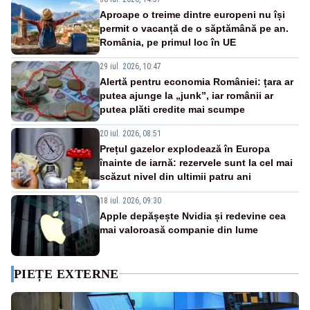
Aproape o treime dintre europeni nu își
permit o vacanță de o săptămână pe an.
România, pe primul loc în UE
29 iul. 2026, 10:47
Alertă pentru economia României: țara ar
putea ajunge la „junk”, iar românii ar
putea plăti credite mai scumpe
20 iul. 2026, 08:51
Prețul gazelor explodează în Europa
înainte de iarnă: rezervele sunt la cel mai
scăzut nivel din ultimii patru ani
18 iul. 2026, 09:30
Apple depășește Nvidia și redevine cea
mai valoroasă companie din lume
PIEȚE EXTERNE