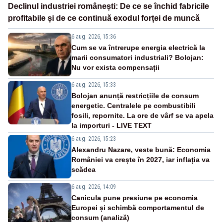
Declinul industriei românești: De ce se închid fabricile
profitabile și de ce continuă exodul forței de muncă
6 aug. 2026, 15:36
Cum se va întrerupe energia electrică la
marii consumatori industriali? Bolojan:
Nu vor exista compensații
6 aug. 2026, 15:33
Bolojan anunță restricțiile de consum
energetic. Centralele pe combustibili
fosili, repornite. La ore de vârf se va apela
la importuri - LIVE TEXT
6 aug. 2026, 15:23
Alexandru Nazare, veste bună: Economia
României va crește în 2027, iar inflația va
scădea
6 aug. 2026, 14:09
Canicula pune presiune pe economia
Europei și schimbă comportamentul de
consum (analiză)