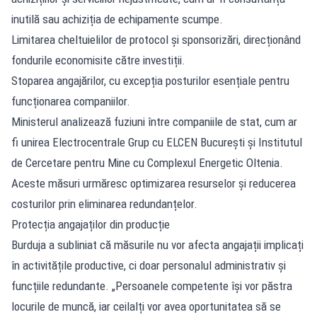
inutilă sau achiziția de echipamente scumpe.
Limitarea cheltuielilor de protocol și sponsorizări, direcționând
fondurile economisite către investiții.
Stoparea angajărilor, cu excepția posturilor esențiale pentru
funcționarea companiilor.
Ministerul analizează fuziuni între companiile de stat, cum ar
fi unirea Electrocentrale Grup cu ELCEN București și Institutul
de Cercetare pentru Mine cu Complexul Energetic Oltenia.
Aceste măsuri urmăresc optimizarea resurselor și reducerea
costurilor prin eliminarea redundanțelor.
Protecția angajaților din producție
Burduja a subliniat că măsurile nu vor afecta angajații implicați
în activitățile productive, ci doar personalul administrativ și
funcțiile redundante. „Persoanele competente își vor păstra
locurile de muncă, iar ceilalți vor avea oportunitatea să se