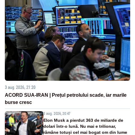
3 aug. 2026, 21:20
ACORD SUA-IRAN | Prețul petrolului scade, iar marile
burse cresc
3 aug. 2026, 20:47
Elon Musk a pierdut 363 de miliarde de
dolari într-o lună. Nu mai e trilionar,
rămâne totuși cel mai bogat om din lume