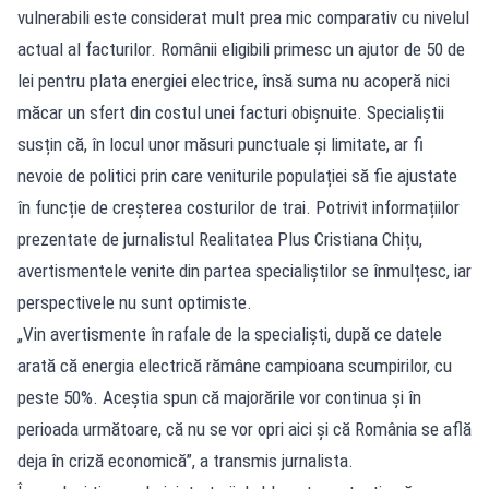
vulnerabili este considerat mult prea mic comparativ cu nivelul
actual al facturilor. Românii eligibili primesc un ajutor de 50 de
lei pentru plata energiei electrice, însă suma nu acoperă nici
măcar un sfert din costul unei facturi obișnuite. Specialiștii
susțin că, în locul unor măsuri punctuale și limitate, ar fi
nevoie de politici prin care veniturile populației să fie ajustate
în funcție de creșterea costurilor de trai. Potrivit informațiilor
prezentate de jurnalistul Realitatea Plus Cristiana Chițu,
avertismentele venite din partea specialiștilor se înmulțesc, iar
perspectivele nu sunt optimiste.
„Vin avertismente în rafale de la specialiști, după ce datele
arată că energia electrică rămâne campioana scumpirilor, cu
peste 50%. Aceștia spun că majorările vor continua și în
perioada următoare, că nu se vor opri aici și că România se află
deja în criză economică”, a transmis jurnalista.