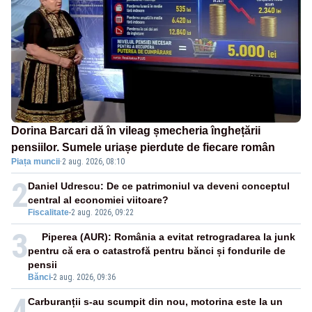
Dorina Barcari dă în vileag șmecheria înghețării
pensiilor. Sumele uriașe pierdute de fiecare român
Piața muncii
·
2 aug. 2026, 08:10
2
Daniel Udrescu: De ce patrimoniul va deveni conceptul
central al economiei viitoare?
Fiscalitate
-
2 aug. 2026, 09:22
3
Piperea (AUR): România a evitat retrogradarea la junk
pentru că era o catastrofă pentru bănci și fondurile de
pensii
Bănci
-
2 aug. 2026, 09:36
4
Carburanții s-au scumpit din nou, motorina este la un