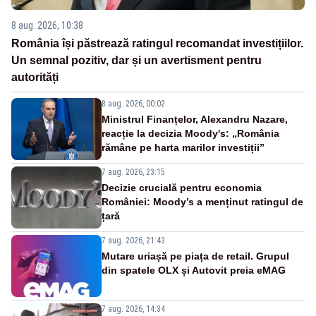
8 aug. 2026, 10:38
România își păstrează ratingul recomandat investițiilor.
Un semnal pozitiv, dar și un avertisment pentru
autorități
8 aug. 2026, 00:02
Ministrul Finanțelor, Alexandru Nazare,
reacție la decizia Moody's: „România
rămâne pe harta marilor investiții”
7 aug. 2026, 23:15
Decizie crucială pentru economia
României: Moody’s a menținut ratingul de
țară
7 aug. 2026, 21:43
Mutare uriașă pe piața de retail. Grupul
din spatele OLX și Autovit preia eMAG
7 aug. 2026, 14:34