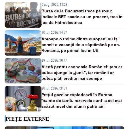
6 aug. 2026, 18:28
Bursa de la București trece pe roșu:
Indicele BET scade cu un procent, tras în
jos de Hidroelectrica
30 iul. 2026, 14:57
Aproape o treime dintre europeni nu își
permit o vacanță de o săptămână pe an.
România, pe primul loc în UE
29 iul. 2026, 10:47
Alertă pentru economia României: țara ar
putea ajunge la „junk”, iar românii ar
putea plăti credite mai scumpe
20 iul. 2026, 08:51
Prețul gazelor explodează în Europa
înainte de iarnă: rezervele sunt la cel mai
scăzut nivel din ultimii patru ani
PIEȚE EXTERNE