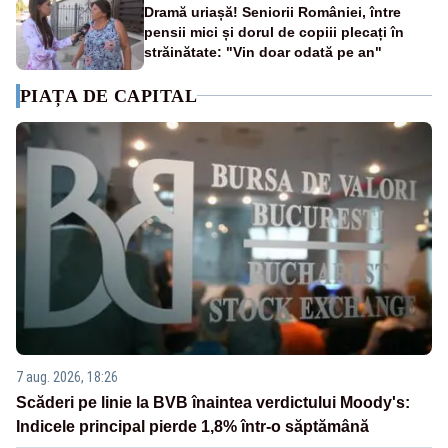
Dramă uriașă! Seniorii României, între
pensii mici și dorul de copiii plecați în
străinătate: "Vin doar odată pe an"
PIAȚA DE CAPITAL
7 aug. 2026, 18:26
Scăderi pe linie la BVB înaintea verdictului Moody's:
Indicele principal pierde 1,8% într-o săptămână