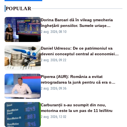
POPULAR
Dorina Barcari dă în vileag șmecheria
înghețării pensiilor. Sumele uriașe
pierdute de fiecare român
2 aug. 2026, 08:10
Daniel Udrescu: De ce patrimoniul va
deveni conceptul central al economiei
viitoare?
2 aug. 2026, 09:22
Piperea (AUR): România a evitat
retrogradarea la junk pentru că era o
catastrofă pentru bănci și fondurile de
2 aug. 2026, 09:36
pensii
Carburanții s-au scumpit din nou,
motorina este la un pas de 11 lei/litru
2 aug. 2026, 12:02