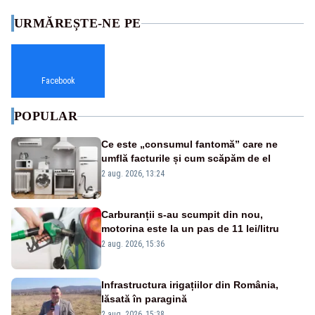
URMĂREȘTE-NE PE
Facebook
POPULAR
Ce este „consumul fantomă” care ne
umflă facturile și cum scăpăm de el
2 aug. 2026, 13:24
Carburanții s-au scumpit din nou,
motorina este la un pas de 11 lei/litru
2 aug. 2026, 15:36
Infrastructura irigațiilor din România,
lăsată în paragină
2 aug. 2026, 15:38