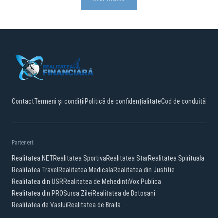
Contact
Termeni și condiții
Politică de confidențialitate
Cod de conduită
Parteneri:
Realitatea.NET
Realitatea Sportiva
Realitatea Star
Realitatea Spirituala
Realitatea Travel
Realitatea Medicala
Realitatea din Justitie
Realitatea din USR
Realitatea de Mehedinti
Vox Publica
Realitatea din PRO
Sursa Zilei
Realitatea de Botosani
Realitatea de Vaslui
Realitatea de Braila