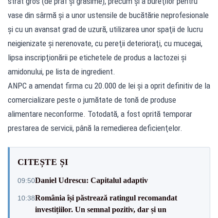
strat gros (de praf şi grăsime), precum şi a bureţilor pentru
vase din sârmă şi a unor ustensile de bucătărie neprofesionale
şi cu un avansat grad de uzură, utilizarea unor spaţii de lucru
neigienizate şi nerenovate, cu pereţii deterioraţi, cu mucegai,
lipsa inscripţionării pe etichetele de produs a lactozei şi
amidonului, pe lista de ingredient.
ANPC a amendat firma cu 20.000 de lei şi a oprit definitiv de la
comercializare peste o jumătate de tonă de produse
alimentare neconforme. Totodată, a fost oprită temporar
prestarea de servicii, până la remedierea deficienţelor.
CITEȘTE ȘI
Daniel Udrescu: Capitalul adaptiv
09:50
România își păstrează ratingul recomandat
10:38
investițiilor. Un semnal pozitiv, dar și un