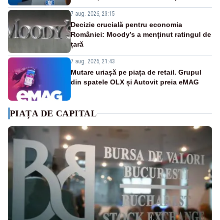
7 aug. 2026, 23:15
Decizie crucială pentru economia
României: Moody’s a menținut ratingul de
țară
7 aug. 2026, 21:43
Mutare uriașă pe piața de retail. Grupul
din spatele OLX și Autovit preia eMAG
PIAȚA DE CAPITAL