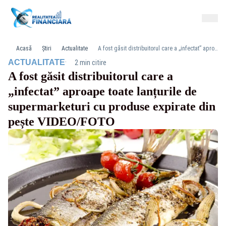
Acasă
Știri
Actualitate
A fost găsit distribuitorul care a „infectat” aproape toate lanțurile de supermarketuri cu produse expirate din pește VIDEO/FOTO
·
ACTUALITATE
2 min citire
A fost găsit distribuitorul care a
„infectat” aproape toate lanțurile de
supermarketuri cu produse expirate din
pește VIDEO/FOTO