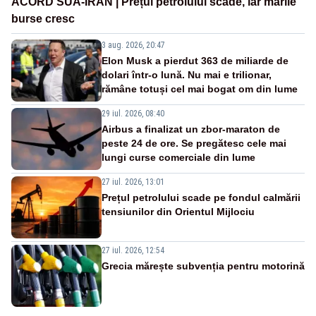
ACORD SUA-IRAN | Prețul petrolului scade, iar marile
burse cresc
3 aug. 2026, 20:47
Elon Musk a pierdut 363 de miliarde de
dolari într-o lună. Nu mai e trilionar,
rămâne totuși cel mai bogat om din lume
29 iul. 2026, 08:40
Airbus a finalizat un zbor-maraton de
peste 24 de ore. Se pregătesc cele mai
lungi curse comerciale din lume
27 iul. 2026, 13:01
Prețul petrolului scade pe fondul calmării
tensiunilor din Orientul Mijlociu
27 iul. 2026, 12:54
Grecia mărește subvenția pentru motorină