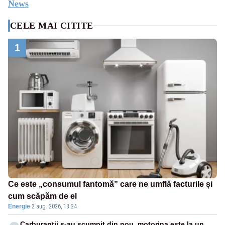
News
CELE MAI CITITE
1
Ce este „consumul fantomă” care ne umflă facturile și
cum scăpăm de el
Energie
·
2 aug. 2026, 13:24
Carburanții s-au scumpit din nou, motorina este la un