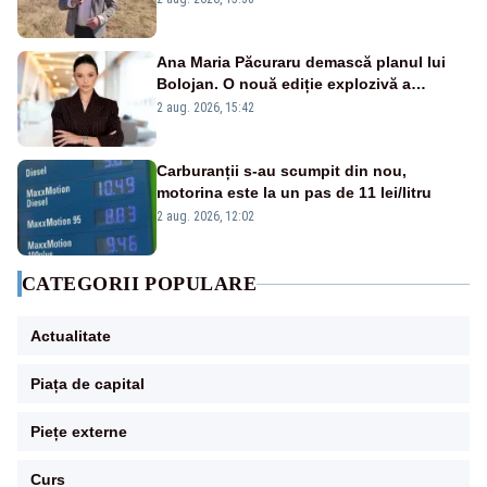
Ana Maria Păcuraru demască planul lui
Bolojan. O nouă ediție explozivă a
emisiunii „Miza Zilei” la Realitatea PLUS
2 aug. 2026, 15:42
Carburanții s-au scumpit din nou,
motorina este la un pas de 11 lei/litru
2 aug. 2026, 12:02
CATEGORII POPULARE
Actualitate
Piața de capital
Piețe externe
Curs