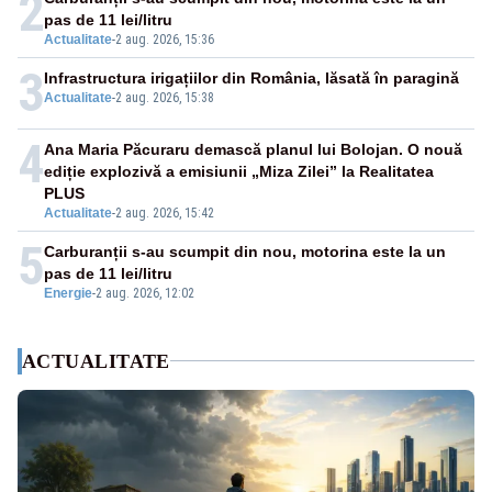
2
pas de 11 lei/litru
Actualitate
-
2 aug. 2026, 15:36
3
Infrastructura irigațiilor din România, lăsată în paragină
Actualitate
-
2 aug. 2026, 15:38
4
Ana Maria Păcuraru demască planul lui Bolojan. O nouă
ediție explozivă a emisiunii „Miza Zilei” la Realitatea
PLUS
Actualitate
-
2 aug. 2026, 15:42
5
Carburanții s-au scumpit din nou, motorina este la un
pas de 11 lei/litru
Energie
-
2 aug. 2026, 12:02
ACTUALITATE