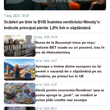
7 aug. 2026, 18:26
Scăderi pe linie la BVB înaintea verdictului Moody's:
Indicele principal pierde 1,8% într-o săptămână
6 aug. 2026, 18:28
Bursa de la București trece pe roșu:
Indicele BET scade cu un procent, tras în
jos de Hidroelectrica
30 iul. 2026, 14:57
Aproape o treime dintre europeni nu își
permit o vacanță de o săptămână pe an.
România, pe primul loc în UE
29 iul. 2026, 10:47
Alertă pentru economia României: țara ar
putea ajunge la „junk”, iar românii ar
putea plăti credite mai scumpe
20 iul. 2026, 08:51