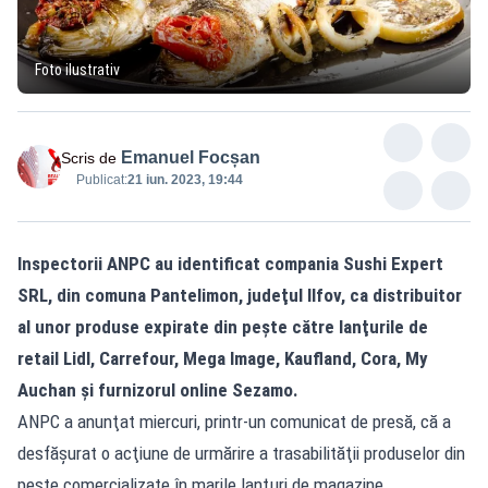
Foto ilustrativ
Emanuel Focșan
Scris de
Publicat:
21 iun. 2023, 19:44
Inspectorii ANPC au identificat compania Sushi Expert
SRL, din comuna Pantelimon, judeţul Ilfov, ca distribuitor
al unor produse expirate din pește către lanţurile de
retail Lidl, Carrefour, Mega Image, Kaufland, Cora, My
Auchan şi furnizorul online Sezamo.
ANPC a anunţat miercuri, printr-un comunicat de presă, că a
desfăşurat o acţiune de urmărire a trasabilităţii produselor din
peşte comercializate în marile lanţuri de magazine.