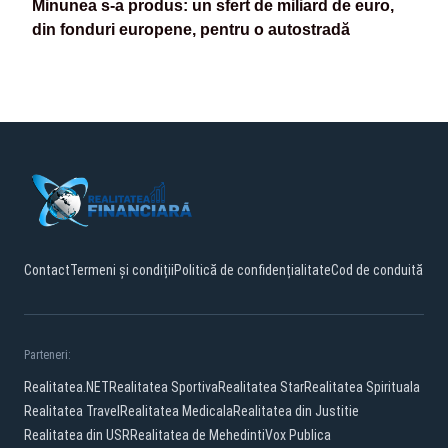
Minunea s-a produs: un sfert de miliard de euro,
din fonduri europene, pentru o autostradă
Contact
Termeni și condiții
Politică de confidențialitate
Cod de conduită
Parteneri:
Realitatea.NET
Realitatea Sportiva
Realitatea Star
Realitatea Spirituala
Realitatea Travel
Realitatea Medicala
Realitatea din Justitie
Realitatea din USR
Realitatea de Mehedinti
Vox Publica