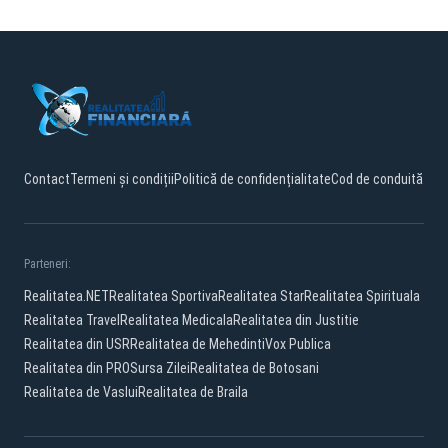
Contact
Termeni și condiții
Politică de confidențialitate
Cod de conduită
Parteneri:
Realitatea.NET
Realitatea Sportiva
Realitatea Star
Realitatea Spirituala
Realitatea Travel
Realitatea Medicala
Realitatea din Justitie
Realitatea din USR
Realitatea de Mehedinti
Vox Publica
Realitatea din PRO
Sursa Zilei
Realitatea de Botosani
Realitatea de Vaslui
Realitatea de Braila