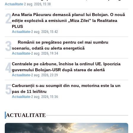
Actualitate
·
2 aug. 2026, 15:38
2
Ana Maria Păcuraru demască planul lui Bolojan. O nouă
ediție explozivă a emisiunii „Miza Zilei” la Realitatea
PLUS
Actualitate
-
2 aug. 2026, 15:42
3
Românii se pregătesc pentru cel mai sumbru
scenariu, odată cu alerta energetică
Actualitate
-
2 aug. 2026, 19:34
4
Centralele pe cărbune, închise la ordinul UE. Ipocrizia
guvernului Bolojan-USR după starea de alertă
Actualitate
-
2 aug. 2026, 23:29
5
Carburanții s-au scumpit din nou, motorina este la un
pas de 11 lei/litru
Actualitate
-
2 aug. 2026, 15:36
ACTUALITATE