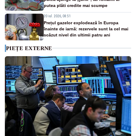
putea plăti credite mai scumpe
20 iul. 2026, 08:51
Prețul gazelor explodează în Europa
înainte de iarnă: rezervele sunt la cel mai
scăzut nivel din ultimii patru ani
PIEȚE EXTERNE