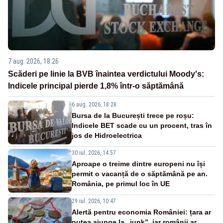
7 aug. 2026, 18:26
Scăderi pe linie la BVB înaintea verdictului Moody's:
Indicele principal pierde 1,8% într-o săptămână
6 aug. 2026, 18:28
Bursa de la București trece pe roșu:
Indicele BET scade cu un procent, tras în
jos de Hidroelectrica
30 iul. 2026, 14:57
Aproape o treime dintre europeni nu își
permit o vacanță de o săptămână pe an.
România, pe primul loc în UE
29 iul. 2026, 10:47
Alertă pentru economia României: țara ar
putea ajunge la „junk”, iar românii ar