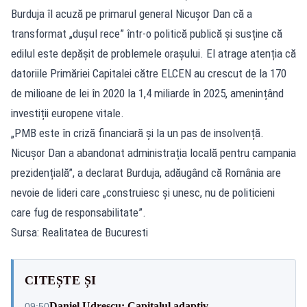
Burduja îl acuză pe primarul general Nicuşor Dan că a
transformat „dușul rece” într-o politică publică și susține că
edilul este depășit de problemele orașului. El atrage atenția că
datoriile Primăriei Capitalei către ELCEN au crescut de la 170
de milioane de lei în 2020 la 1,4 miliarde în 2025, amenințând
investiții europene vitale.
„PMB este în criză financiară și la un pas de insolvență.
Nicușor Dan a abandonat administrația locală pentru campania
prezidențială”, a declarat Burduja, adăugând că România are
nevoie de lideri care „construiesc și unesc, nu de politicieni
care fug de responsabilitate”.
Sursa: Realitatea de Bucuresti
CITEȘTE ȘI
Daniel Udrescu: Capitalul adaptiv
09:50