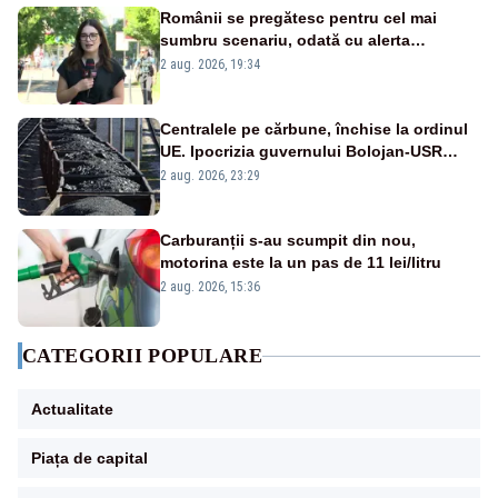
Românii se pregătesc pentru cel mai
sumbru scenariu, odată cu alerta
energetică
2 aug. 2026, 19:34
Centralele pe cărbune, închise la ordinul
UE. Ipocrizia guvernului Bolojan-USR
după starea de alertă
2 aug. 2026, 23:29
Carburanții s-au scumpit din nou,
motorina este la un pas de 11 lei/litru
2 aug. 2026, 15:36
CATEGORII POPULARE
Actualitate
Piața de capital