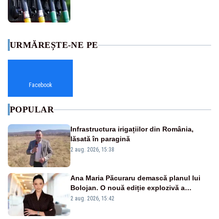
URMĂREȘTE-NE PE
Facebook
POPULAR
Infrastructura irigațiilor din România,
lăsată în paragină
2 aug. 2026, 15:38
Ana Maria Păcuraru demască planul lui
Bolojan. O nouă ediție explozivă a
emisiunii „Miza Zilei” la Realitatea PLUS
2 aug. 2026, 15:42