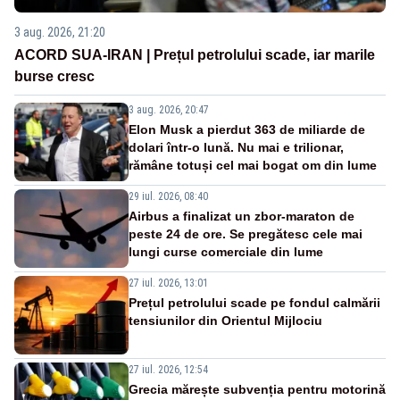
3 aug. 2026, 21:20
ACORD SUA-IRAN | Prețul petrolului scade, iar marile
burse cresc
3 aug. 2026, 20:47
Elon Musk a pierdut 363 de miliarde de
dolari într-o lună. Nu mai e trilionar,
rămâne totuși cel mai bogat om din lume
29 iul. 2026, 08:40
Airbus a finalizat un zbor-maraton de
peste 24 de ore. Se pregătesc cele mai
lungi curse comerciale din lume
27 iul. 2026, 13:01
Prețul petrolului scade pe fondul calmării
tensiunilor din Orientul Mijlociu
27 iul. 2026, 12:54
Grecia mărește subvenția pentru motorină