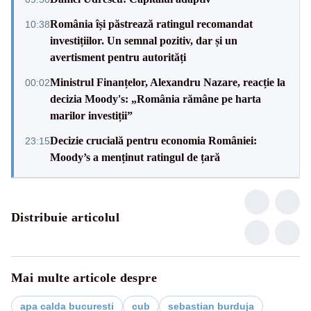
România își păstrează ratingul recomandat
10:38
investițiilor. Un semnal pozitiv, dar și un
avertisment pentru autorități
Ministrul Finanțelor, Alexandru Nazare, reacție la
00:02
decizia Moody's: „România rămâne pe harta
marilor investiții”
Decizie crucială pentru economia României:
23:15
Moody’s a menținut ratingul de țară
Distribuie articolul
Mai multe articole despre
apa calda bucuresti
cub
sebastian burduja