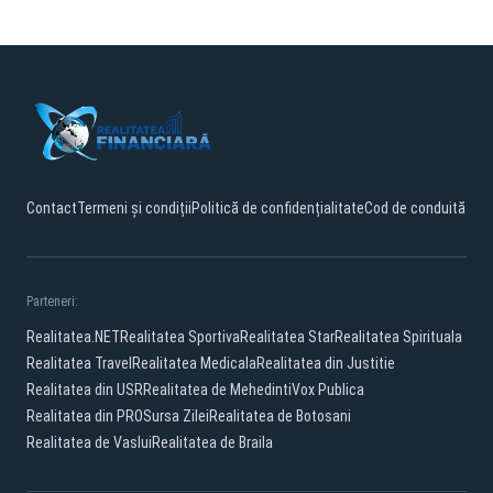
Contact
Termeni și condiții
Politică de confidențialitate
Cod de conduită
Parteneri:
Realitatea.NET
Realitatea Sportiva
Realitatea Star
Realitatea Spirituala
Realitatea Travel
Realitatea Medicala
Realitatea din Justitie
Realitatea din USR
Realitatea de Mehedinti
Vox Publica
Realitatea din PRO
Sursa Zilei
Realitatea de Botosani
Realitatea de Vaslui
Realitatea de Braila