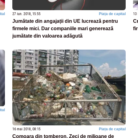
tal
27 iun. 2018, 15:55
Piața de capital
13 
Jumătate din angajații din UE lucrează pentru
Cr
firmele mici. Dar companiile mari generează
fi
jumătate din valoarea adăgută
tal
16 mai 2018, 08:15
Piața de capital
Comoara din tomberon. Zeci de milioane de