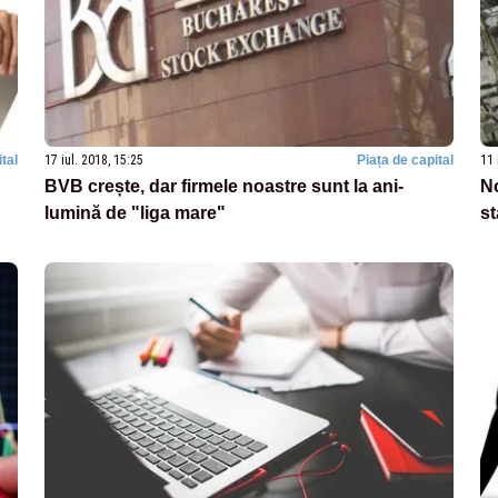
tal
17 iul. 2018, 15:25
Piața de capital
11 
BVB crește, dar firmele noastre sunt la ani-
No
lumină de "liga mare"
st