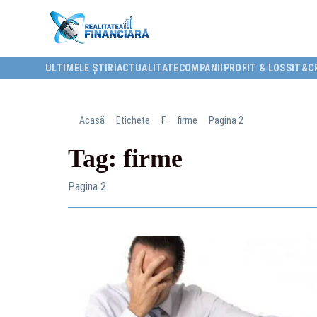
ULTIMELE ȘTIRI
ACTUALITATE
COMPANII
PROFIT & LOSS
IT&C
Acasă
Etichete
F
firme
Pagina 2
Tag: firme
Pagina 2