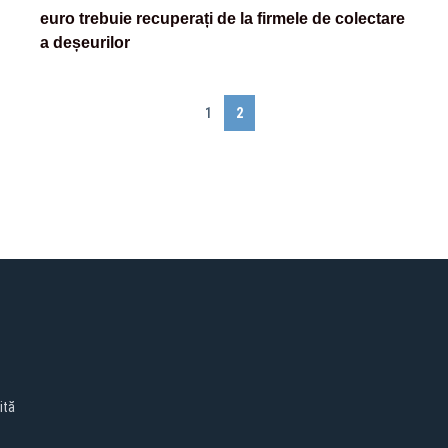
euro trebuie recuperați de la firmele de colectare
a deșeurilor
1
2
ită