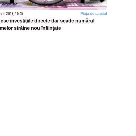
iun. 2018, 16:45
Piața de capital
esc investițiile directe dar scade numărul
rmelor străine nou înființate