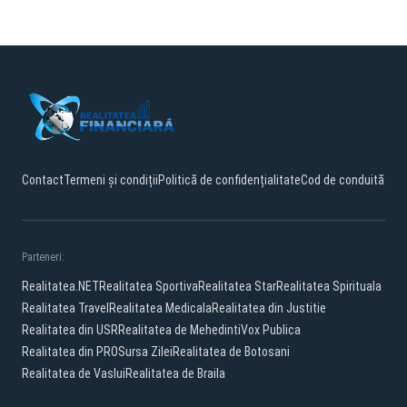
Contact
Termeni și condiții
Politică de confidențialitate
Cod de conduită
Parteneri:
Realitatea.NET
Realitatea Sportiva
Realitatea Star
Realitatea Spirituala
Realitatea Travel
Realitatea Medicala
Realitatea din Justitie
Realitatea din USR
Realitatea de Mehedinti
Vox Publica
Realitatea din PRO
Sursa Zilei
Realitatea de Botosani
Realitatea de Vaslui
Realitatea de Braila