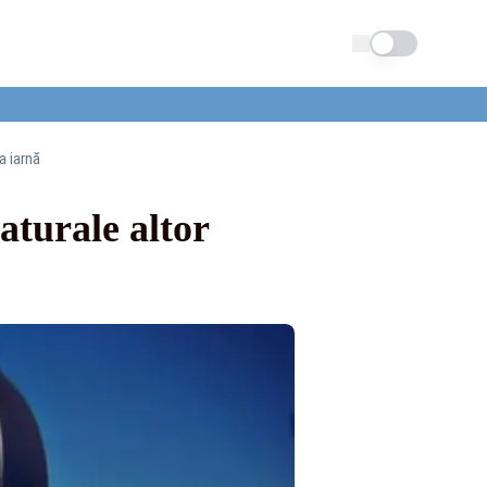
Schimba tema
a iarnă
turale altor