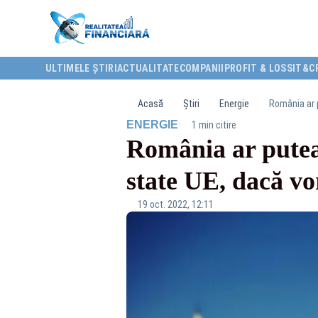
ULTIMELE ȘTIRI
ACTUALITATE
COMPANII
PROFIT & LOSS
IT&C
Acasă
Știri
Energie
România ar p
·
ENERGIE
1 min citire
România ar putea
state UE, dacă vo
19 oct. 2022, 12:11