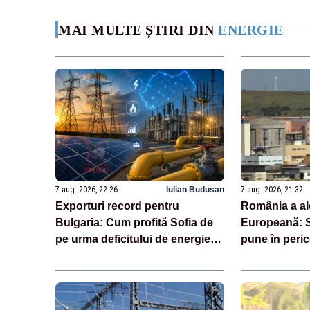
MAI MULTE ȘTIRI DIN
ENERGIE
7 aug. 2026, 22:26
Iulian Budusan
7 aug. 2026, 21:32
Exporturi record pentru
România a al
Bulgaria: Cum profită Sofia de
Europeană: 
pe urma deficitului de energie al
pune în peric
României
Nucleară de 