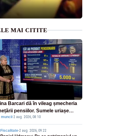
LE MAI CITITE
ina Barcari dă în vileag șmecheria
ețării pensiilor. Sumele uriașe
 muncii
·
2 aug. 2026, 08:10
rdute de fiecare român
Fiscalitate
-
2 aug. 2026, 09:22