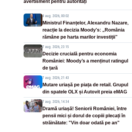
avertisment pentru autorități
8 aug. 2026, 00:02
Ministrul Finanțelor, Alexandru Nazare,
reacție la decizia Moody's: „România
rămâne pe harta marilor investiții”
7 aug. 2026, 23:15
Decizie crucială pentru economia
României: Moody’s a menținut ratingul
de țară
7 aug. 2026, 21:43
Mutare uriașă pe piața de retail. Grupul
din spatele OLX și Autovit preia eMAG
7 aug. 2026, 14:34
Dramă uriașă! Seniorii României, între
pensii mici și dorul de copiii plecați în
străinătate: "Vin doar odată pe an"