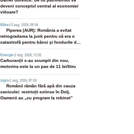
2
Daniel Udrescu: De ce patrimoniul va
deveni conceptul central al economiei
viitoare?
3
Bănci
-
2 aug. 2026, 09:36
Piperea (AUR): România a evitat
retrogradarea la junk pentru că era o
catastrofă pentru bănci și fondurile de
pensii
4
Energie
-
2 aug. 2026, 12:02
Carburanții s-au scumpit din nou,
motorina este la un pas de 11 lei/litru
5
Agro
-
2 aug. 2026, 07:50
Românii rămân fără apă din cauza
caniculei: restricții extinse în Dolj.
Oamenii au „cu program la robinet”