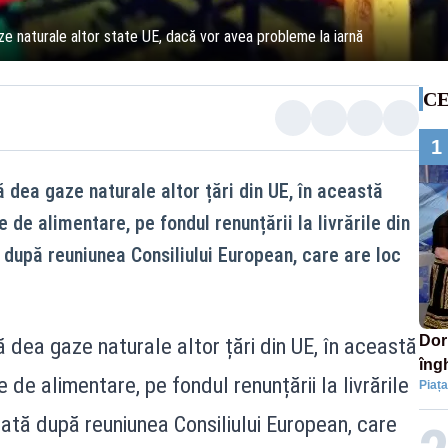
 naturale altor state UE, dacă vor avea probleme la iarnă
CE
1
 dea gaze naturale altor țări din UE, în această
 de alimentare, pe fondul renunțării la livrările din
ă după reuniunea Consiliului European, care are loc
Dor
 dea gaze naturale altor țări din UE, în această
îngh
 de alimentare, pe fondul renunțării la livrările
Piața
pie
luată după reuniunea Consiliului European, care