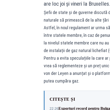
are loc joi și vineri la Bruxelles
Șefii de state și de guverne discută 
naturale să primească de la alte țări 
Astfel, în noul regulament ar urma să
între statele membre, în caz de penuri
la nivelul statele membre care nu au
de instalații de gaz natural lichefiat 
Pentru a evita speculațiile la care ar
vrea să reglementeze și un preț unic 
von der Leyen a anunțat și o platfor
putea cumpăra gaz.
CITEȘTE ȘI
Exporturi record pentru Bulgar
22:26