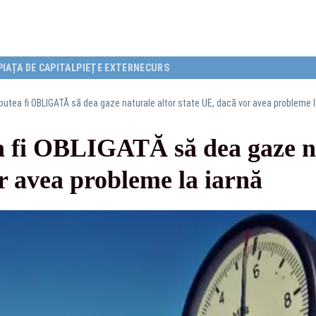
PIAȚA DE CAPITAL
PIEȚE EXTERNE
CURS
utea fi OBLIGATĂ să dea gaze naturale altor state UE, dacă vor avea probleme l
 fi OBLIGATĂ să dea gaze na
r avea probleme la iarnă