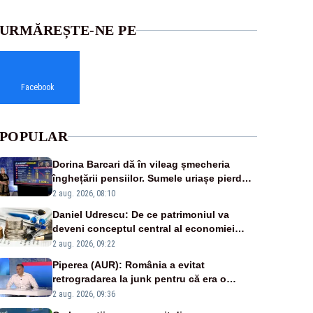
URMĂREȘTE-NE PE
Facebook
POPULAR
Dorina Barcari dă în vileag șmecheria
înghețării pensiilor. Sumele uriașe pierdute
de fiecare român
2 aug. 2026, 08:10
Daniel Udrescu: De ce patrimoniul va
deveni conceptul central al economiei
viitoare?
2 aug. 2026, 09:22
Piperea (AUR): România a evitat
retrogradarea la junk pentru că era o
catastrofă pentru bănci și fondurile de
2 aug. 2026, 09:36
pensii