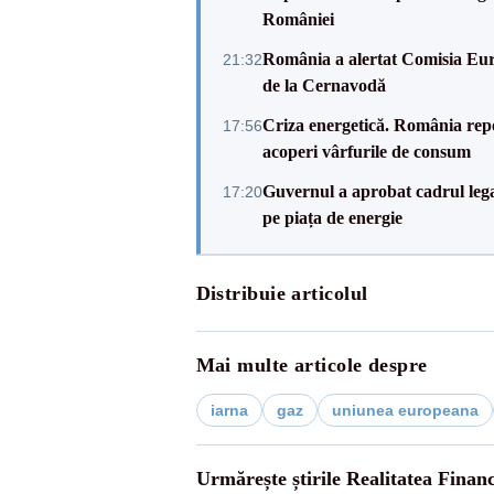
României
România a alertat Comisia Eur
21:32
de la Cernavodă
Criza energetică. România repo
17:56
acoperi vârfurile de consum
Guvernul a aprobat cadrul lega
17:20
pe piața de energie
Distribuie articolul
Mai multe articole despre
iarna
gaz
uniunea europeana
Urmărește știrile Realitatea Finan