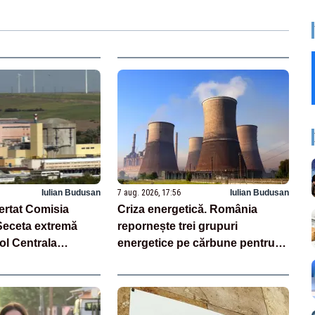
Iulian Budusan
7 aug. 2026, 17:56
Iulian Budusan
ertat Comisia
Criza energetică. România
Seceta extremă
repornește trei grupuri
ol Centrala
energetice pe cărbune pentru a
la Cernavodă
acoperi vârfurile de consum