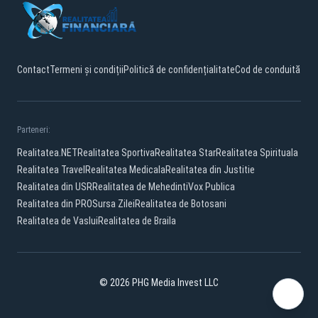
Contact
Termeni și condiții
Politică de confidențialitate
Cod de conduită
Parteneri:
Realitatea.NET
Realitatea Sportiva
Realitatea Star
Realitatea Spirituala
Realitatea Travel
Realitatea Medicala
Realitatea din Justitie
Realitatea din USR
Realitatea de Mehedinti
Vox Publica
Realitatea din PRO
Sursa Zilei
Realitatea de Botosani
Realitatea de Vaslui
Realitatea de Braila
© 2026 PHG Media Invest LLC
Facebook