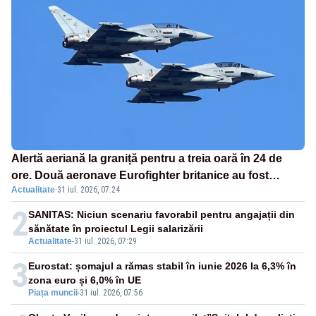
Alertă aeriană la graniță pentru a treia oară în 24 de
ore. Două aeronave Eurofighter britanice au fost
Actualitate
·
31 iul. 2026, 07:24
ridicate de la sol
2
SANITAS: Niciun scenariu favorabil pentru angajații din
sănătate în proiectul Legii salarizării
Actualitate
-
31 iul. 2026, 07:29
3
Eurostat: șomajul a rămas stabil în iunie 2026 la 6,3% în
zona euro și 6,0% în UE
Piața muncii
-
31 iul. 2026, 07:56