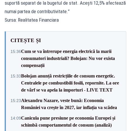
suportă separat de la bugetul de stat. Acești 12,5% afectează
numai partea de contributivitate.”
Sursa: Realitatea Financiara
CITEȘTE ȘI
Cum se va întrerupe energia electrică la marii
15:36
consumatori industriali? Bolojan: Nu vor exista
compensații
Bolojan anunță restricțiile de consum energetic.
15:33
Centralele pe combustibili fosili, repornite. La ore
de vârf se va apela la importuri - LIVE TEXT
Alexandru Nazare, veste bună: Economia
15:23
României va crește în 2027, iar inflația va scădea
Canicula pune presiune pe economia Europei și
14:09
schimbă comportamentul de consum (analiză)