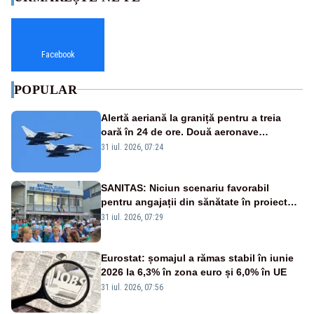
Facebook
POPULAR
Alertă aeriană la graniță pentru a treia
oară în 24 de ore. Două aeronave
Eurofighter britanice au fost ridicate de la
31 iul. 2026, 07:24
sol
SANITAS: Niciun scenariu favorabil
pentru angajații din sănătate în proiectul
Legii salarizării
31 iul. 2026, 07:29
Eurostat: șomajul a rămas stabil în iunie
2026 la 6,3% în zona euro și 6,0% în UE
31 iul. 2026, 07:56