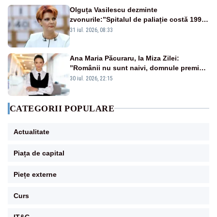
Olguța Vasilescu dezminte
zvonurile:”Spitalul de paliație costă 199
de milioane de euro, nu 500 de milioane”
31 iul. 2026, 08:33
Ana Maria Păcuraru, la Miza Zilei:
”Românii nu sunt naivi, domnule premier
Bolojan”
30 iul. 2026, 22:15
CATEGORII POPULARE
Actualitate
Piața de capital
Piețe externe
Curs
IT&C