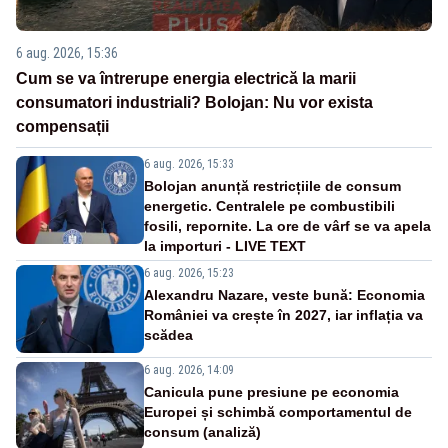
6 aug. 2026, 15:36
Cum se va întrerupe energia electrică la marii
consumatori industriali? Bolojan: Nu vor exista
compensații
6 aug. 2026, 15:33
Bolojan anunță restricțiile de consum
energetic. Centralele pe combustibili
fosili, repornite. La ore de vârf se va apela
la importuri - LIVE TEXT
6 aug. 2026, 15:23
Alexandru Nazare, veste bună: Economia
României va crește în 2027, iar inflația va
scădea
6 aug. 2026, 14:09
Canicula pune presiune pe economia
Europei și schimbă comportamentul de
consum (analiză)