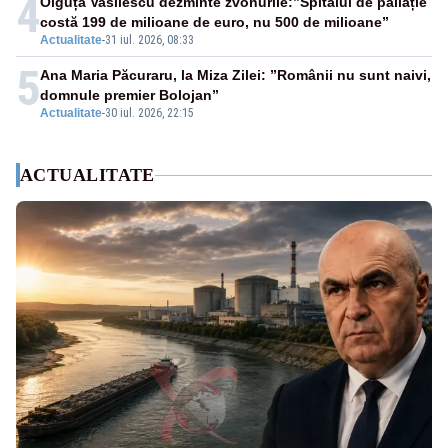
4
Olguța Vasilescu dezminte zvonurile:”Spitalul de paliație
costă 199 de milioane de euro, nu 500 de milioane”
Actualitate
-
31 iul. 2026, 08:33
5
Ana Maria Păcuraru, la Miza Zilei: ”Românii nu sunt naivi,
domnule premier Bolojan”
Actualitate
-
30 iul. 2026, 22:15
ACTUALITATE