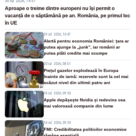
30 iul. 2026, 14:57
Aproape o treime dintre europeni nu își permit o
vacanță de o săptămână pe an. România, pe primul loc
în UE
29 iul. 2026, 10:47
Alertă pentru economia României: țara ar
putea ajunge la „junk”, iar românii ar
putea plăti credite mai scumpe
20 iul. 2026, 08:51
Prețul gazelor explodează în Europa
înainte de iarnă: rezervele sunt la cel mai
scăzut nivel din ultimii patru ani
18 iul. 2026, 09:30
Apple depășește Nvidia și redevine cea
mai valoroasă companie din lume
16 iul. 2026, 09:30
FMI: Credibilitatea politicilor economice
rămâne esențială