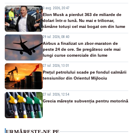
3 aug. 2026, 20:47
Elon Musk a pierdut 363 de miliarde de
dolari într-o lună. Nu mai e trilionar,
rămâne totuși cel mai bogat om din lume
29 iul. 2026, 08:40
Airbus a finalizat un zbor-maraton de
peste 24 de ore. Se pregătesc cele mai
lungi curse comerciale din lume
27 iul. 2026, 13:01
Prețul petrolului scade pe fondul calmării
tensiunilor din Orientul Mijlociu
27 iul. 2026, 12:54
Grecia mărește subvenția pentru motorină
URMĂREȘTE-NE PE