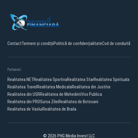
Contact
Termeni și condiții
Politică de confidențialitate
Cod de conduită
Parteneri:
Realitatea.NET
Realitatea Sportiva
Realitatea Star
Realitatea Spirituala
Realitatea Travel
Realitatea Medicala
Realitatea din Justitie
Realitatea din USR
Realitatea de Mehedinti
Vox Publica
Realitatea din PRO
Sursa Zilei
Realitatea de Botosani
Realitatea de Vaslui
Realitatea de Braila
© 2026 PHG Media Invest LLC