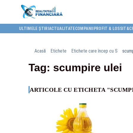
ULTIMELE ȘTIRI
ACTUALITATE
COMPANII
PROFIT & LOSS
IT&C
Acasă
Etichete
Etichete care încep cu S
scump
Tag: scumpire ulei
ARTICOLE CU ETICHETA "SCUMPI