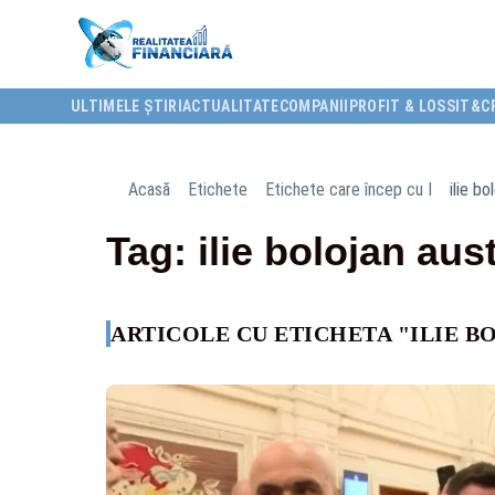
ULTIMELE ȘTIRI
ACTUALITATE
COMPANII
PROFIT & LOSS
IT&C
Acasă
Etichete
Etichete care încep cu I
ilie bo
Tag: ilie bolojan aust
ARTICOLE CU ETICHETA "ILIE B