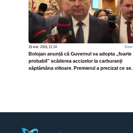
26 mar. 2026, 22:34
Ener
Bolojan anunță că Guvernul va adopta „foarte
probabil” scăderea accizelor la carburanți
săptămâna viitoare. Premierul a precizat ce se
întâmplă cu TVA-ul