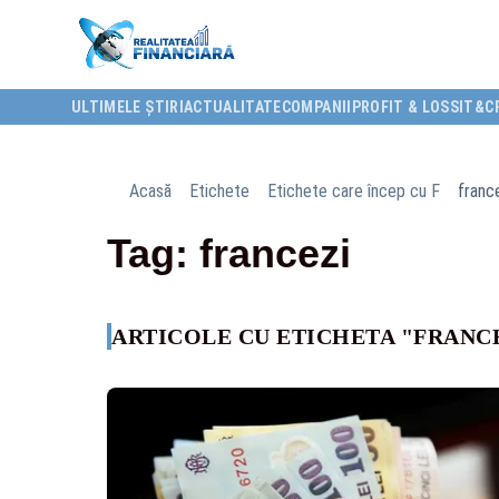
ULTIMELE ȘTIRI
ACTUALITATE
COMPANII
PROFIT & LOSS
IT&C
Acasă
Etichete
Etichete care încep cu F
franc
Tag: francezi
ARTICOLE CU ETICHETA "FRANC