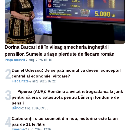
Dorina Barcari dă în vileag șmecheria înghețării
pensiilor. Sumele uriașe pierdute de fiecare român
Piața muncii
·
2 aug. 2026, 08:10
2
Daniel Udrescu: De ce patrimoniul va deveni conceptul
central al economiei viitoare?
Fiscalitate
-
2 aug. 2026, 09:22
3
Piperea (AUR): România a evitat retrogradarea la junk
pentru că era o catastrofă pentru bănci și fondurile de
pensii
Bănci
-
2 aug. 2026, 09:36
4
Carburanții s-au scumpit din nou, motorina este la un
pas de 11 lei/litru
Energie
-
2 aug. 2026, 12:02