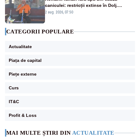
caniculei: restricții extinse în Dolj.
Oamenii au „cu program la robinet”
2 aug. 2026, 07:50
CATEGORII POPULARE
Actualitate
Piața de capital
Piețe externe
Curs
IT&C
Profit & Loss
MAI MULTE ȘTIRI DIN
ACTUALITATE