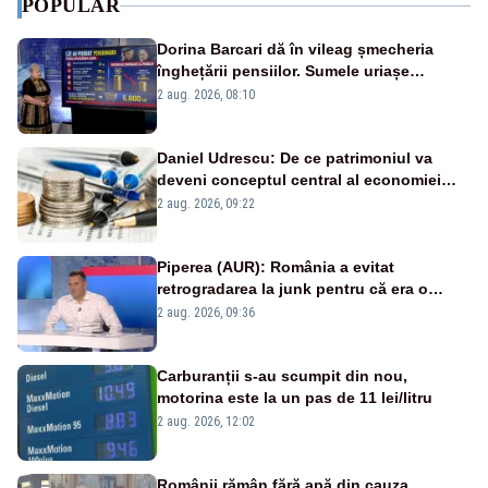
POPULAR
Dorina Barcari dă în vileag șmecheria
înghețării pensiilor. Sumele uriașe
pierdute de fiecare român
2 aug. 2026, 08:10
Daniel Udrescu: De ce patrimoniul va
deveni conceptul central al economiei
viitoare?
2 aug. 2026, 09:22
Piperea (AUR): România a evitat
retrogradarea la junk pentru că era o
catastrofă pentru bănci și fondurile de
2 aug. 2026, 09:36
pensii
Carburanții s-au scumpit din nou,
motorina este la un pas de 11 lei/litru
2 aug. 2026, 12:02
Românii rămân fără apă din cauza