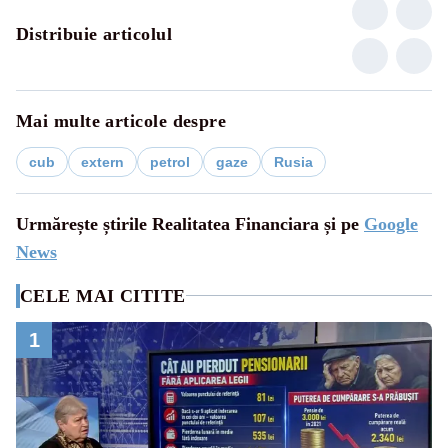
Distribuie articolul
Mai multe articole despre
cub
extern
petrol
gaze
Rusia
Urmărește știrile Realitatea Financiara și pe
Google
News
CELE MAI CITITE
1