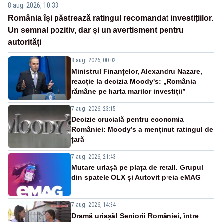
8 aug. 2026, 10:38
România își păstrează ratingul recomandat investițiilor.
Un semnal pozitiv, dar și un avertisment pentru
autorități
8 aug. 2026, 00:02
Ministrul Finanțelor, Alexandru Nazare,
reacție la decizia Moody's: „România
rămâne pe harta marilor investiții”
7 aug. 2026, 23:15
Decizie crucială pentru economia
României: Moody’s a menținut ratingul de
țară
7 aug. 2026, 21:43
Mutare uriașă pe piața de retail. Grupul
din spatele OLX și Autovit preia eMAG
7 aug. 2026, 14:34
Dramă uriașă! Seniorii României, între