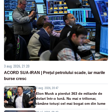
3 aug. 2026, 21:20
ACORD SUA-IRAN | Prețul petrolului scade, iar marile
burse cresc
3 aug. 2026, 20:47
Elon Musk a pierdut 363 de miliarde de
dolari într-o lună. Nu mai e trilionar,
rămâne totuși cel mai bogat om din lume