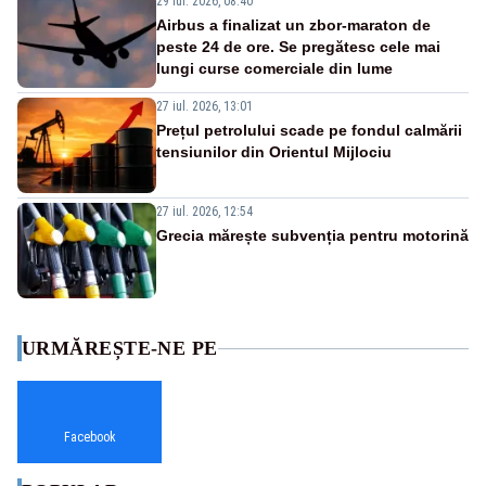
29 iul. 2026, 08:40
Airbus a finalizat un zbor-maraton de
peste 24 de ore. Se pregătesc cele mai
lungi curse comerciale din lume
27 iul. 2026, 13:01
Prețul petrolului scade pe fondul calmării
tensiunilor din Orientul Mijlociu
27 iul. 2026, 12:54
Grecia mărește subvenția pentru motorină
URMĂREȘTE-NE PE
Facebook