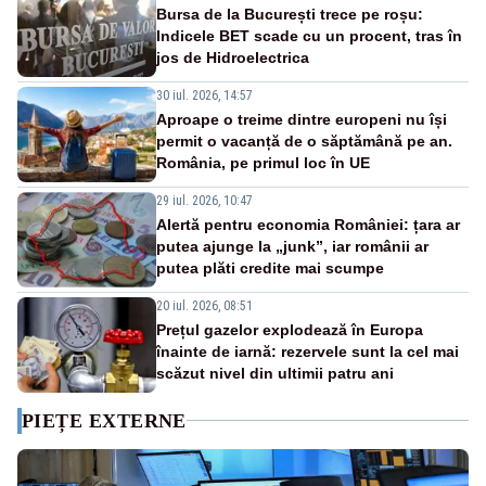
Bursa de la București trece pe roșu:
Indicele BET scade cu un procent, tras în
jos de Hidroelectrica
30 iul. 2026, 14:57
Aproape o treime dintre europeni nu își
permit o vacanță de o săptămână pe an.
România, pe primul loc în UE
29 iul. 2026, 10:47
Alertă pentru economia României: țara ar
putea ajunge la „junk”, iar românii ar
putea plăti credite mai scumpe
20 iul. 2026, 08:51
Prețul gazelor explodează în Europa
înainte de iarnă: rezervele sunt la cel mai
scăzut nivel din ultimii patru ani
PIEȚE EXTERNE