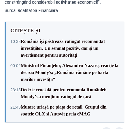
constrângând considerabil activitatea economică”.
Sursa: Realitatea Financiara
CITEȘTE ȘI
România își păstrează ratingul recomandat
10:38
investițiilor. Un semnal pozitiv, dar și un
avertisment pentru autorități
Ministrul Finanțelor, Alexandru Nazare, reacție la
00:02
decizia Moody's: „România rămâne pe harta
marilor investiții”
Decizie crucială pentru economia României:
23:15
Moody’s a menținut ratingul de țară
Mutare uriașă pe piața de retail. Grupul din
21:43
spatele OLX și Autovit preia eMAG