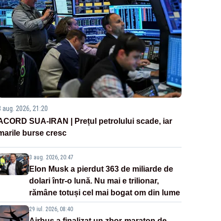
3 aug. 2026, 21:20
ACORD SUA-IRAN | Prețul petrolului scade, iar
marile burse cresc
3 aug. 2026, 20:47
Elon Musk a pierdut 363 de miliarde de
dolari într-o lună. Nu mai e trilionar,
rămâne totuși cel mai bogat om din lume
29 iul. 2026, 08:40
Airbus a finalizat un zbor-maraton de