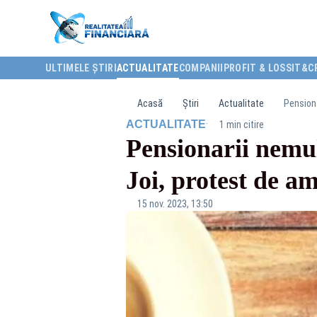
ULTIMELE ȘTIRI
ACTUALITATE
COMPANII
PROFIT & LOSS
IT&C
Acasă
Știri
Actualitate
Pensiona
·
ACTUALITATE
1 min citire
Pensionarii nemulț
Joi, protest de a
15 nov. 2023, 13:50