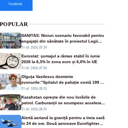
Facebook
POPULAR
SANITAS: Niciun scenariu favorabil pentru
angajații din sănătate în proiectul Legii
salarizării
31 iul. 2026, 07:29
Eurostat: șomajul a rămas stabil în iunie
2026 la 6,3% în zona euro și 6,0% în UE
31 iul. 2026, 07:56
Olguța Vasilescu dezminte
zvonurile:”Spitalul de paliație costă 199 de
milioane de euro, nu 500 de milioane”
31 iul. 2026, 08:33
Kazahstan oprește din nou livrările de
petrol. Carburanții se scumpesc accelerat,
iar românii plătesc nota de plată
31 iul. 2026, 08:35
Alertă aeriană la graniță pentru a treia oară
în 24 de ore. Două aeronave Eurofighter