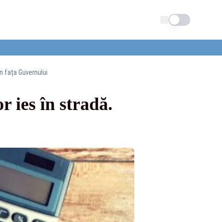
Schimba tema
în fața Guvernului
r ies în stradă.