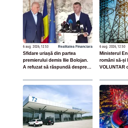
6 aug. 2026, 12:53
Realitatea Financiara
6 aug. 2026, 12:50
Sfidare uriașă din partea
Ministerul En
premierului demis Ilie Bolojan.
români să-ș
A refuzat să răspundă despre
VOLUNTAR c
centralele pe cărbune
energie. Măs
în ultimele de