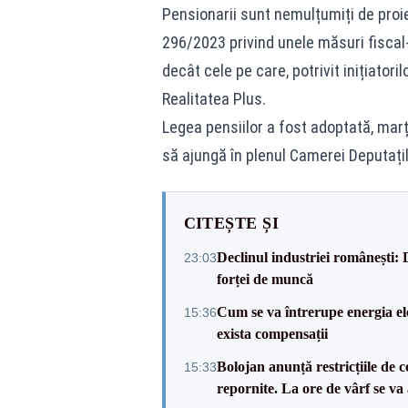
Pensionarii sunt nemulțumiți de proiec
296/2023 privind unele măsuri fiscal-
decât cele pe care, potrivit inițiatorilo
Realitatea Plus.
Legea pensiilor a fost adoptată, marți
să ajungă în plenul Camerei Deputați
CITEȘTE ȘI
Declinul industriei românești: D
23:03
forței de muncă
Cum se va întrerupe energia el
15:36
exista compensații
Bolojan anunță restricțiile de c
15:33
repornite. La ore de vârf se v