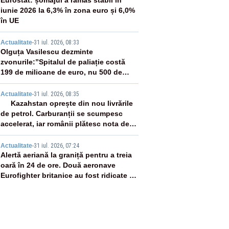
2
Eurostat: șomajul a rămas stabil în
iunie 2026 la 6,3% în zona euro și 6,0%
în UE
3
Actualitate
-
31 iul. 2026, 08:33
Olguța Vasilescu dezminte
zvonurile:”Spitalul de paliație costă
199 de milioane de euro, nu 500 de
milioane”
4
Actualitate
-
31 iul. 2026, 08:35
Kazahstan oprește din nou livrările
de petrol. Carburanții se scumpesc
accelerat, iar românii plătesc nota de
plată
5
Actualitate
-
31 iul. 2026, 07:24
Alertă aeriană la graniță pentru a treia
oară în 24 de ore. Două aeronave
Eurofighter britanice au fost ridicate de
la sol