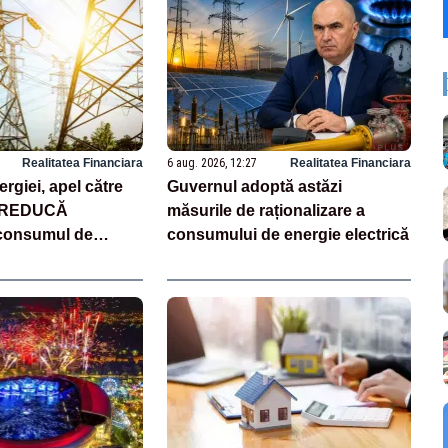
Realitatea Financiara
6 aug. 2026, 12:27
Realitatea Financiara
ergiei, apel către
Guvernul adoptă astăzi
i REDUCĂ
măsurile de raționalizare a
onsumul de
consumului de energie electrică
ură fără precedent
cenii