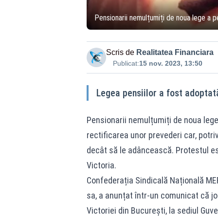
Pensionarii nemulțumiți de noua lege a pen
Scris de
Realitatea Financiara
Publicat:
15 nov. 2023, 13:50
Legea pensiilor a fost adoptată
Pensionarii nemulțumiți de noua lege a
rectificarea unor prevederi car, potrivi
decât să le adâncească. Protestul este
Victoria.
Confederația Sindicală Națională MERI
sa, a anunțat într-un comunicat că jo
Victoriei din București, la sediul Guve