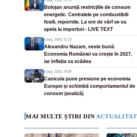
6 aug. 2026, 15:33
Bolojan anunță restricțiile de consum
energetic. Centralele pe combustibili
fosili, repornite. La ore de vârf se va
apela la importuri - LIVE TEXT
6 aug. 2026, 15:23
Alexandru Nazare, veste bună:
Economia României va crește în 2027,
iar inflația va scădea
6 aug. 2026, 14:09
Canicula pune presiune pe economia
Europei și schimbă comportamentul de
consum (analiză)
MAI MULTE ȘTIRI DIN
ACTUALITAT