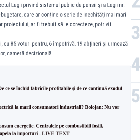
tul Legii privind sistemul public de pensii și a Legii nr.
bugetare, care ar conține o serie de inechități mai mari
r proiectului, ar fi trebuit să le corecteze, potrivit
, cu 85 voturi pentru, 6 împotrivă, 19 abțineri și urmează
lor, cameră decizională.
e ce se închid fabricile profitabile și de ce continuă exodul
ectrică la marii consumatori industriali? Bolojan: Nu vor
onsum energetic. Centralele pe combustibili fosili,
a apela la importuri - LIVE TEXT