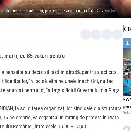
siilor ies în stradă. Joi, protest de amploare în fața Guvernului
CE
1
, marți, cu 85 voturi pentru
 pensiilor au decis să iasă în stradă, pentru a solicita
t liderilor lor, în loc să elimine unele inechități, nu fac
 anunțat pentru joi, în fața clădirii Guvernului din Piața
SAN
pent
DIAN, la solicitarea organizațiilor sindicale din structura
Actua
proi
i, 16 noiembrie, va organiza un miting de protest în Piața
rnului României, între orele 10.00 – 13,00.