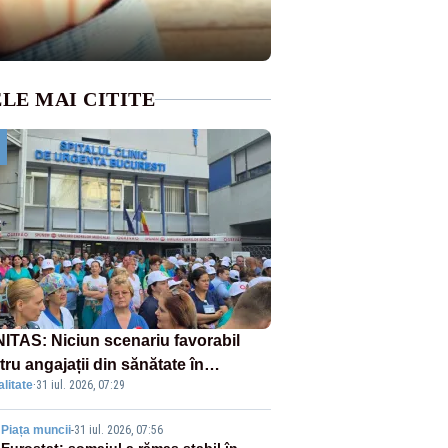
LE MAI CITITE
ITAS: Niciun scenariu favorabil
ru angajații din sănătate în
litate
·
31 iul. 2026, 07:29
ectul Legii salarizării
Piața muncii
-
31 iul. 2026, 07:56