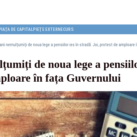
PIAȚA DE CAPITAL
PIEȚE EXTERNE
CURS
rii nemulțumiți de noua lege a pensiilor ies în stradă. Joi, protest de amploare 
umiți de noua lege a pensiilo
mploare în fața Guvernului