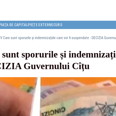
PIAȚA DE CAPITAL
PIEȚE EXTERNE
CURS
 Care sunt sporurile și indemnizațiile care vor fi suspendate - DECIZIA Guvernul
t sporurile și indemnizațiil
CIZIA Guvernului Cîțu