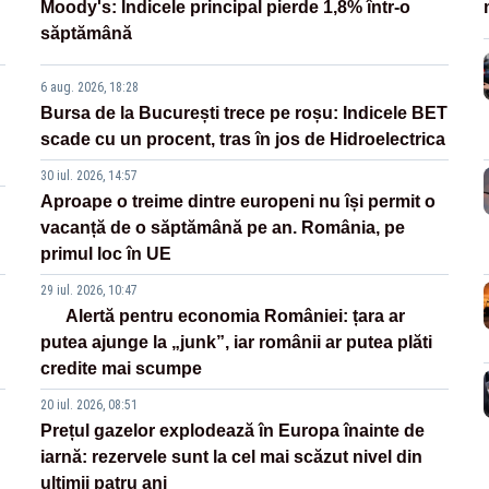
Moody's: Indicele principal pierde 1,8% într-o
săptămână
6 aug. 2026, 18:28
Bursa de la București trece pe roșu: Indicele BET
scade cu un procent, tras în jos de Hidroelectrica
30 iul. 2026, 14:57
Aproape o treime dintre europeni nu își permit o
vacanță de o săptămână pe an. România, pe
primul loc în UE
29 iul. 2026, 10:47
Alertă pentru economia României: țara ar
putea ajunge la „junk”, iar românii ar putea plăti
credite mai scumpe
20 iul. 2026, 08:51
Prețul gazelor explodează în Europa înainte de
iarnă: rezervele sunt la cel mai scăzut nivel din
ultimii patru ani