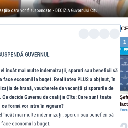
ațiile care vor fi suspendate - DECIZIA Guvernului Cîțu
CE
1
 SUSPENDĂ GUVERNUL
el încât mai multe indemnizații, sporuri sau beneficii să
 a face economii la buget.
Realitatea
PLUS a obținut, în
zația de hrană, voucherele de vacanță și sporurile de
. Ce decide Guvernu de coaliție Cîțu: Care sunt toate
Șef
fac
n ce formă vor intra în vigoare?
Ener
aler
l încât mai multe indemnizații, sporuri sau beneficii să
a face economii la buget.