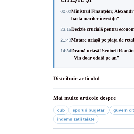
CITEȘTE ȘI
Ministrul Finanțelor, Alexand
00:02
harta marilor investiții”
Decizie crucială pentru econom
23:15
Mutare uriașă pe piața de reta
21:43
Dramă uriașă! Seniorii României,
14:34
"Vin doar odată pe an"
Distribuie articolul
Mai multe articole despre
cub
sporuri bugetari
guvern ci
indemnizatii taiate