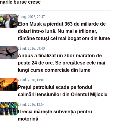
marile burse cresc
3 aug. 2026, 20:47
Elon Musk a pierdut 363 de miliarde de
dolari într-o lună. Nu mai e trilionar,
rămâne totuși cel mai bogat om din lume
29 iul. 2026, 08:40
Airbus a finalizat un zbor-maraton de
peste 24 de ore. Se pregătesc cele mai
lungi curse comerciale din lume
27 iul. 2026, 13:01
Prețul petrolului scade pe fondul
calmării tensiunilor din Orientul Mijlociu
27 iul. 2026, 12:54
Grecia mărește subvenția pentru
motorină