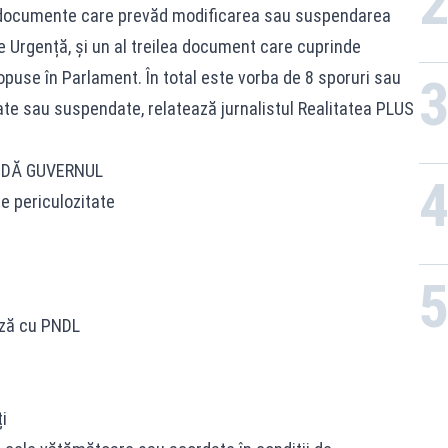
ă documente care prevăd modificarea sau suspendarea
e Urgență, și un al treilea document care cuprinde
use în Parlament. În total este vorba de 8 sporuri sau
ate sau suspendate, relatează jurnalistul Realitatea PLUS
ENDĂ GUVERNUL
e periculozitate
ază cu PNDL
i