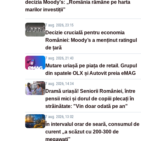
decizia Moody's: „România rămâne pe harta
marilor investiții”
7 aug. 2026, 23:15
Decizie crucială pentru economia
României: Moody’s a menținut ratingul
de țară
7 aug. 2026, 21:43
Mutare uriașă pe piața de retail. Grupul
din spatele OLX și Autovit preia eMAG
7 aug. 2026, 14:34
Dramă uriașă! Seniorii României, între
pensii mici și dorul de copiii plecați în
străinătate: "Vin doar odată pe an"
7 aug. 2026, 13:02
În intervalul orar de seară, consumul de
curent „a scăzut cu 200-300 de
megawați”