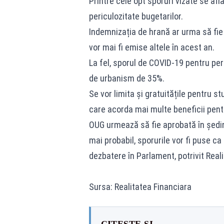
Printre cele opt sporuri vizate se af
periculozitate bugetarilor.
Indemnizația de hrană ar urma să fi
vor mai fi emise altele în acest an.
La fel, sporul de COVID-19 pentru pers
de urbanism de 35%.
Se vor limita și gratuitățile pentru stu
care acorda mai multe beneficii pent
OUG urmează să fie aprobată în ședi
mai probabil, sporurile vor fi puse c
dezbatere în Parlament, potrivit Real
Sursa: Realitatea Financiara