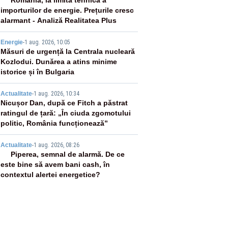
2
România, la limita tehnică a
importurilor de energie. Prețurile cresc
alarmant - Analiză Realitatea Plus
3
Energie
-
1 aug. 2026, 10:05
Măsuri de urgență la Centrala nucleară
Kozlodui. Dunărea a atins minime
istorice și în Bulgaria
4
Actualitate
-
1 aug. 2026, 10:34
Nicușor Dan, după ce Fitch a păstrat
ratingul de țară: „În ciuda zgomotului
politic, România funcționează”
5
Actualitate
-
1 aug. 2026, 08:26
Piperea, semnal de alarmă. De ce
este bine să avem bani cash, în
contextul alertei energetice?