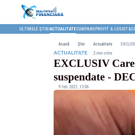
ULTIMELE ȘTIRI
ACTUALITATE
COMPANII
PROFIT & LOSS
IT&C
Acasă
Știri
Actualitate
EXCLUSIV
·
ACTUALITATE
2 min citire
EXCLUSIV Care sun
suspendate - DE
9 feb. 2021, 13:06