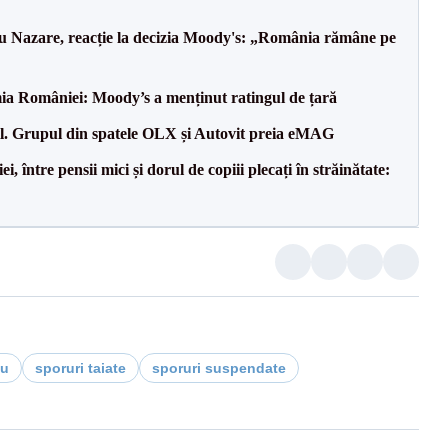
ru Nazare, reacție la decizia Moody's: „România rămâne pe
ia României: Moody’s a menținut ratingul de țară
il. Grupul din spatele OLX și Autovit preia eMAG
 între pensii mici și dorul de copiii plecați în străinătate:
tu
sporuri taiate
sporuri suspendate