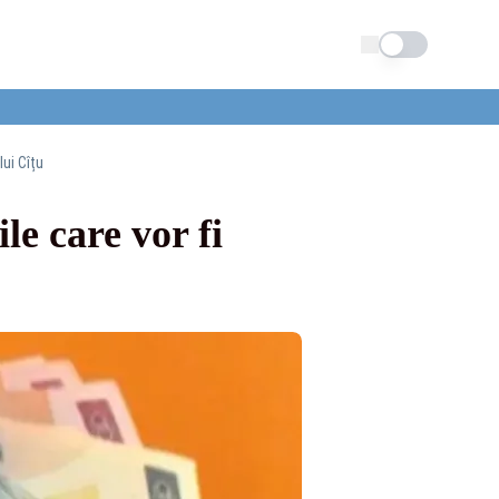
Schimba tema
ui Cîțu
e care vor fi