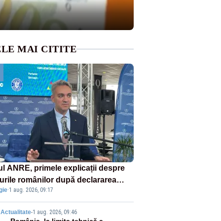
LE MAI CITITE
ul ANRE, primele explicații despre
turile românilor după declararea
gie
·
1 aug. 2026, 09:17
tei energetice
Actualitate
-
1 aug. 2026, 09:46