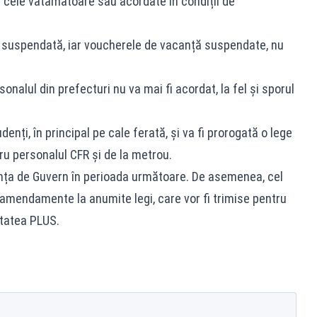
lă cele vătămătoare sau acordate în condiții de
e suspendată, iar voucherele de vacanță suspendate, nu
onalul din prefecturi nu va mai fi acordat, la fel și sporul
denți, în principal pe cale ferată, și va fi prorogată o lege
ru personalul CFR și de la metrou.
nța de Guvern în perioada următoare. De asemenea, cel
a amendamente la anumite legi, care vor fi trimise pentru
itatea PLUS.