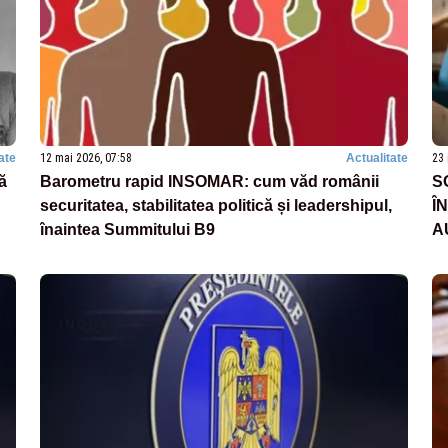
ate
12 mai 2026, 07:58
Actualitate
23 
ă
Barometru rapid INSOMAR: cum văd românii
S
securitatea, stabilitatea politică și leadershipul,
Î
înaintea Summitului B9
A
A