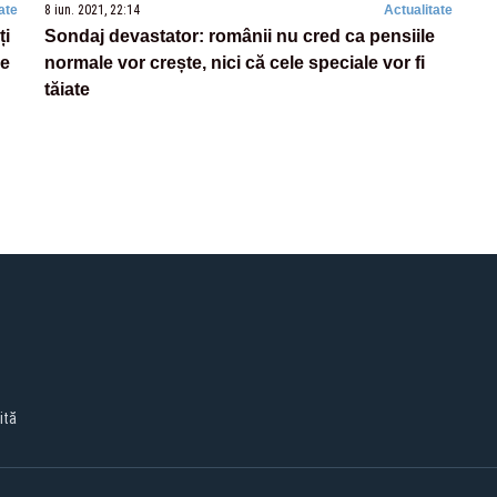
ate
8 iun. 2021, 22:14
Actualitate
ți
Sondaj devastator: românii nu cred ca pensiile
de
normale vor crește, nici că cele speciale vor fi
tăiate
ită