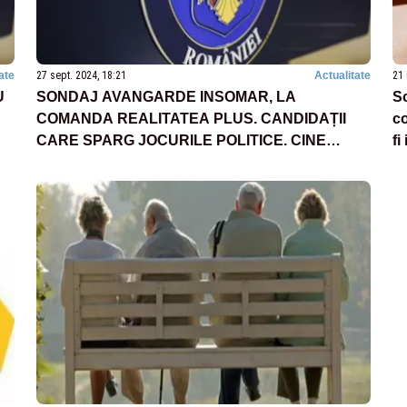
ate
27 sept. 2024, 18:21
Actualitate
21 
U
SONDAJ AVANGARDE INSOMAR, LA
S
COMANDA REALITATEA PLUS. CANDIDAȚII
co
CARE SPARG JOCURILE POLITICE. CINE
fi
RĂMÂNE FĂRĂ PUTERE?