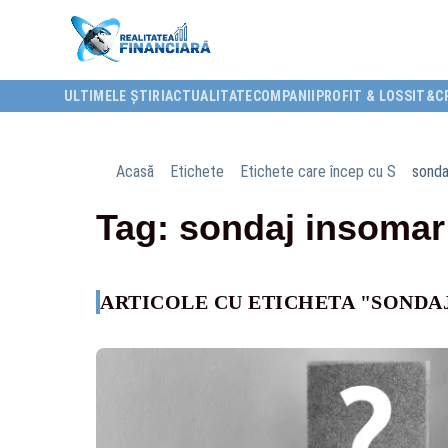
ULTIMELE ȘTIRI
ACTUALITATE
COMPANII
PROFIT & LOSS
IT&C
Acasă
Etichete
Etichete care încep cu S
sonda
Tag: sondaj insomar
ARTICOLE CU ETICHETA "SONDA