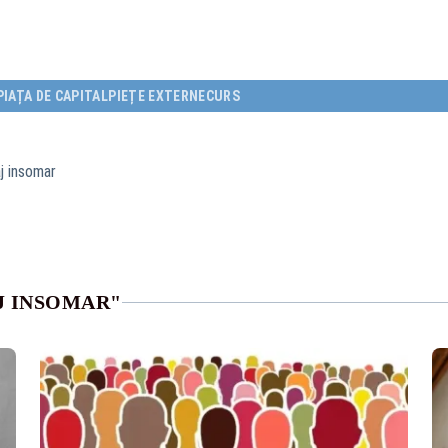
PIAȚA DE CAPITAL
PIEȚE EXTERNE
CURS
j insomar
J INSOMAR"