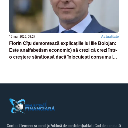
15 mai 2026, 08:27
Actualitate
Florin Cîțu demontează explicațiile lui Ilie Bolojan:
Este analfabetism economic) să crezi că crezi într-
o creștere sănătoasă dacă înlocuiești consumul
cu investițiile
Contact
Termeni și condiții
Politică de confidențialitate
Cod de conduită