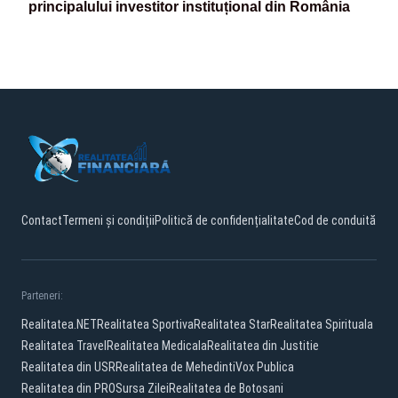
principalului investitor instituțional din România
Contact
Termeni și condiții
Politică de confidențialitate
Cod de conduită
Parteneri:
Realitatea.NET
Realitatea Sportiva
Realitatea Star
Realitatea Spirituala
Realitatea Travel
Realitatea Medicala
Realitatea din Justitie
Realitatea din USR
Realitatea de Mehedinti
Vox Publica
Realitatea din PRO
Sursa Zilei
Realitatea de Botosani