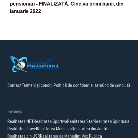
pensionari - FINALIZATĂ. Cine va primi banii, din
ianuarie 2022
Contact
Termeni și condiții
Politică de confidențialitate
Cod de conduită
Parteneri:
Realitatea.NET
Realitatea Sportiva
Realitatea Star
Realitatea Spirituala
Realitatea Travel
Realitatea Medicala
Realitatea din Justitie
Realitatea din USR
Realitatea de Mehedinti
Vox Publica