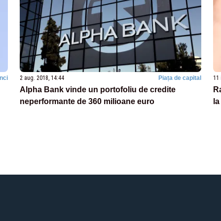
nci
2 aug. 2018, 14:44
Piața de capital
11 
Alpha Bank vinde un portofoliu de credite
Ra
neperformante de 360 milioane euro
la