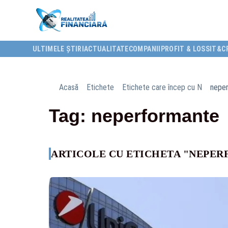
ULTIMELE ȘTIRI
ACTUALITATE
COMPANII
PROFIT & LOSS
IT&C
Acasă
Etichete
Etichete care încep cu N
nepe
Tag: neperformante
ARTICOLE CU ETICHETA "NEPE