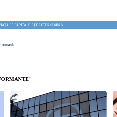
PIAȚA DE CAPITAL
PIEȚE EXTERNE
CURS
rformante
RFORMANTE"