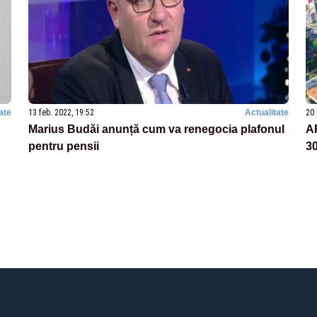
ate
13 feb. 2022, 19:52
Actualitate
20 
Marius Budăi anunță cum va renegocia plafonul
A
pentru pensii
30