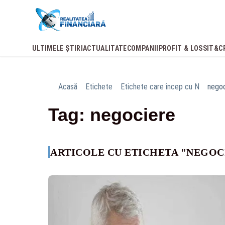
ULTIMELE ȘTIRI
ACTUALITATE
COMPANII
PROFIT & LOSS
IT&C
Acasă
Etichete
Etichete care încep cu N
negoc
Tag: negociere
ARTICOLE CU ETICHETA "NEGOC