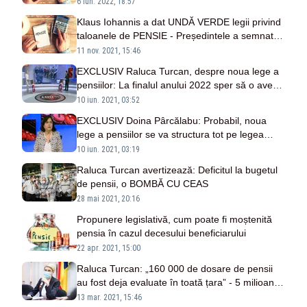
6 iun. 2022, 18:57
Klaus Iohannis a dat UNDĂ VERDE legii privind
taloanele de PENSIE - Președintele a semnat
DECRETUL
11 nov. 2021, 15:46
EXCLUSIV Raluca Turcan, despre noua lege a
pensiilor: La finalul anului 2022 sper să o avem
votată în Parlament
10 iun. 2021, 03:52
EXCLUSIV Doina Pârcălabu: Probabil, noua
lege a pensiilor se va structura tot pe legea
127/2019
10 iun. 2021, 03:19
Raluca Turcan avertizează: Deficitul la bugetul
de pensii, o BOMBĂ CU CEAS
28 mai 2021, 20:16
Propunere legislativă, cum poate fi moștenită
pensia în cazul decesului beneficiarului
22 apr. 2021, 15:00
Raluca Turcan: „160 000 de dosare de pensii
au fost deja evaluate în toată țara” - 5 milioane
de dosare de pensii vor fi supuse recalculării
13 mar. 2021, 15:46