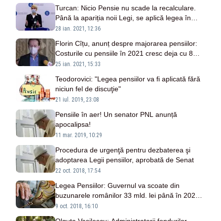
Turcan: Nicio Pensie nu scade la recalculare.
Până la apariția noii Legi, se aplică legea în
vigoare
28 ian. 2021, 12:36
Florin Cîțu, anunț despre majorarea pensiilor:
Costurile cu pensiile în 2021 cresc deja cu 8
miliarde de lei față de anul trecut
25 ian. 2021, 15:33
Teodorovici: "Legea pensiilor va fi aplicată fără
niciun fel de discuţie"
21 iul. 2019, 23:08
Pensiile în aer! Un senator PNL anunță
apocalipsa!
11 mar. 2019, 10:29
Procedura de urgenţă pentru dezbaterea şi
adoptarea Legii pensiilor, aprobată de Senat
22 oct. 2018, 17:54
Legea Pensiilor: Guvernul va scoate din
buzunarele românilor 33 mld. lei până în 2022
pentru plățile electorale
9 oct. 2018, 16:10