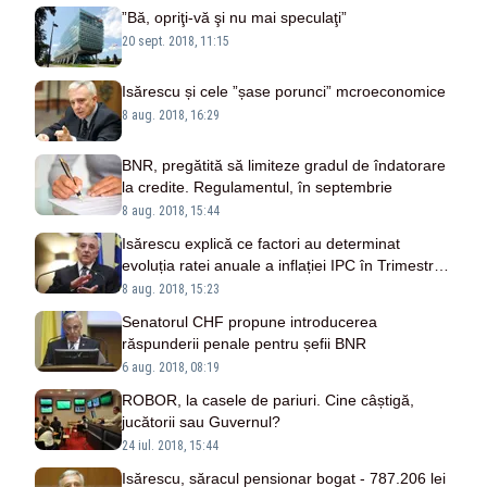
”Bă, opriţi-vă şi nu mai speculaţi”
20 sept. 2018, 11:15
Isărescu și cele ”șase porunci” mcroeconomice
8 aug. 2018, 16:29
BNR, pregătită să limiteze gradul de îndatorare
la credite. Regulamentul, în septembrie
8 aug. 2018, 15:44
Isărescu explică ce factori au determinat
evoluția ratei anuale a inflației IPC în Trimestrul
II
8 aug. 2018, 15:23
Senatorul CHF propune introducerea
răspunderii penale pentru șefii BNR
6 aug. 2018, 08:19
ROBOR, la casele de pariuri. Cine câștigă,
jucătorii sau Guvernul?
24 iul. 2018, 15:44
Isărescu, săracul pensionar bogat - 787.206 lei