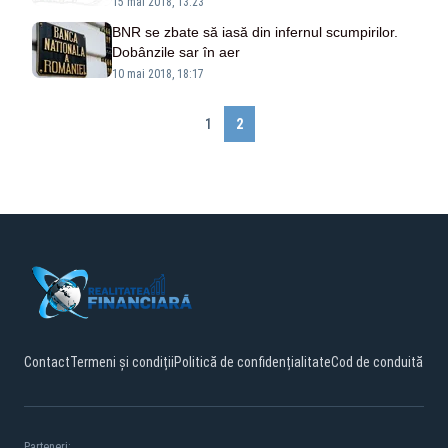
15 mai 2018, 13:23
BNR se zbate să iasă din infernul scumpirilor.
Dobânzile sar în aer
10 mai 2018, 18:17
1
2
Contact
Termeni și condiții
Politică de confidențialitate
Cod de conduită
Parteneri: