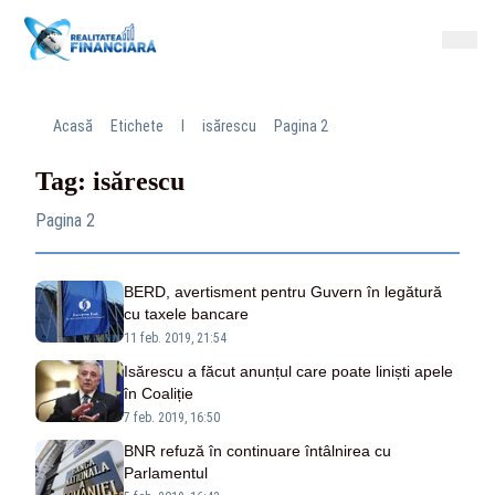
Acasă
Etichete
I
isărescu
Pagina 2
Tag: isărescu
Pagina 2
BERD, avertisment pentru Guvern în legătură
cu taxele bancare
11 feb. 2019, 21:54
Isărescu a făcut anunțul care poate liniști apele
în Coaliție
7 feb. 2019, 16:50
BNR refuză în continuare întâlnirea cu
Parlamentul