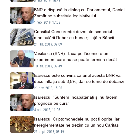
5 feb. 2019, 16:43
BNR e dispusă la dialog cu Parlamentul, Daniel
Zamfir se substituie legislativului
1 feb. 2019, 17:53
Consiliul Concurenței dezminte scenariul
manipulării Robor cu buna-știință a Băncii
Naționale
21 ian. 2019, 09:09
Vasilescu (BNR): Taxa pe lăcomie e un
experiment care nu se poate termina decât
prost
10 ian. 2019, 09:49
Isărescu este convins că anul acesta BNR va
duce inflația sub 3,5%, dar se teme de dobânzi
21 nov. 2018, 15:03
Isărescu: ”Suntem încăpățânați și nu facem
prognoze pe curs”
4 oct. 2018, 11:06
Isărescu: Criptomonedele nu pot fi oprite, iar
nereglementate ne trezim cu un nou Caritas
25 sept. 2018, 08:19