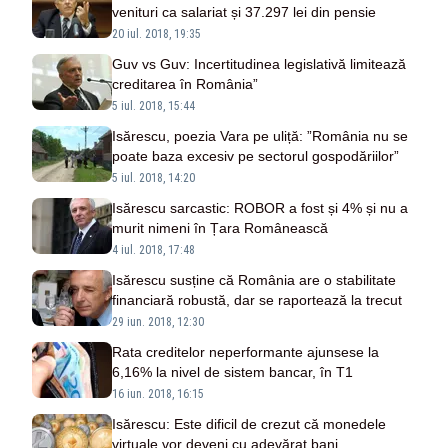
venituri ca salariat și 37.297 lei din pensie
20 iul. 2018, 19:35
Guv vs Guv: Incertitudinea legislativă limitează
creditarea în România”
5 iul. 2018, 15:44
Isărescu, poezia Vara pe uliță: ”România nu se
poate baza excesiv pe sectorul gospodăriilor”
5 iul. 2018, 14:20
Isărescu sarcastic: ROBOR a fost și 4% și nu a
murit nimeni în Țara Românească
4 iul. 2018, 17:48
Isărescu susține că România are o stabilitate
financiară robustă, dar se raportează la trecut
29 iun. 2018, 12:30
Rata creditelor neperformante ajunsese la
6,16% la nivel de sistem bancar, în T1
16 iun. 2018, 16:15
Isărescu: Este dificil de crezut că monedele
virtuale vor deveni cu adevărat bani