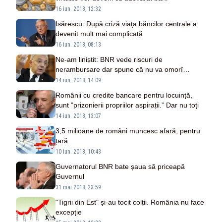
16 iun. 2018, 12:32
Isărescu: După criză viaţa băncilor centrale a
devenit mult mai complicată
16 iun. 2018, 08:13
Ne-am liniștit: BNR vede riscuri de
nerambursare dar spune că nu va omorî
creditul ipotecar
14 iun. 2018, 14:09
Românii cu credite bancare pentru locuință,
sunt ”prizonierii propriilor aspirații.” Dar nu toți
14 iun. 2018, 13:07
3,5 milioane de români muncesc afară, pentru
țară
10 iun. 2018, 10:43
Guvernatorul BNR bate șaua să priceapă
Guvernul
31 mai 2018, 23:59
"Tigrii din Est" și-au tocit colții. România nu face
excepție