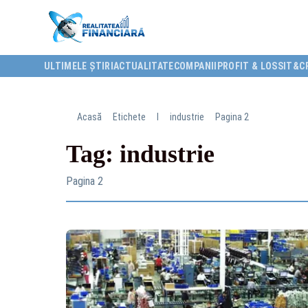
ULTIMELE ȘTIRI
ACTUALITATE
COMPANII
PROFIT & LOSS
IT&C
Acasă
Etichete
I
industrie
Pagina 2
Tag: industrie
Pagina 2