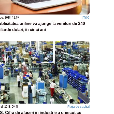
ug. 2018, 12:19
IT&C
blicitatea online va ajunge la venituri de 340
liarde dolari, în cinci ani
iul. 2018, 09:48
Piața de capital
S: Cifra de afaceri în industrie a crescut cu