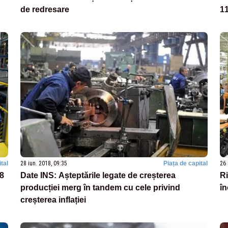
de redresare
11
tal
28 iun. 2018, 09:35
Piața de capital
26 
18
Date INS: Așteptările legate de creșterea
Ri
producției merg în tandem cu cele privind
în
creșterea inflației