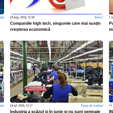
tal
24 aug. 2018, 12:30
Bănci
7 a
Companiile high tech, singurele care mai susțin
Pu
creșterea economică
mi
tal
24 iul. 2018, 12:11
Piața de capital
11 
Industria a scăzut și în iunie și nu sunt semnale
IN