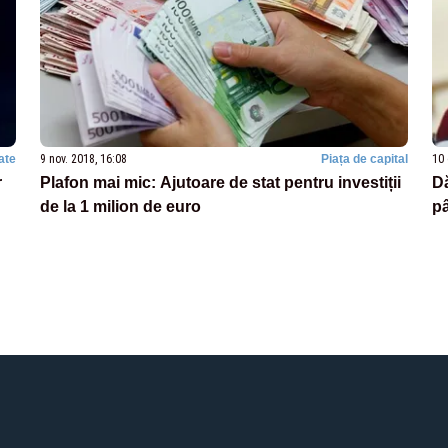
ate
9 nov. 2018, 16:08
Piața de capital
10 
r
Plafon mai mic: Ajutoare de stat pentru investiții
Dă
de la 1 milion de euro
pâ