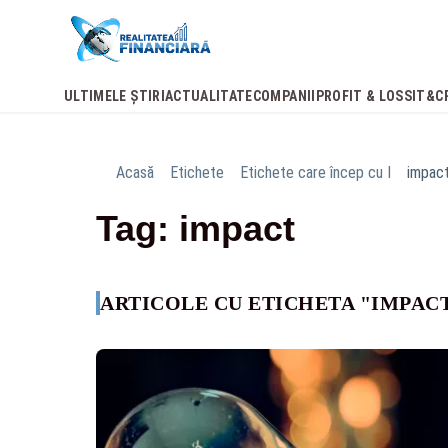
ULTIMELE ȘTIRI
ACTUALITATE
COMPANII
PROFIT & LOSS
IT&C
Acasă
Etichete
Etichete care încep cu I
impac
Tag: impact
ARTICOLE CU ETICHETA "IMPAC