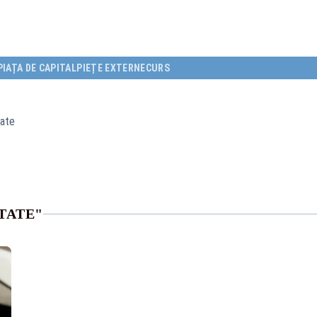
PIAȚA DE CAPITAL
PIEȚE EXTERNE
CURS
tate
TATE"