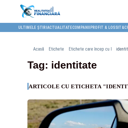
ULTIMELE ȘTIRI
ACTUALITATE
COMPANII
PROFIT & LOSS
IT&C
Acasă
Etichete
Etichete care încep cu I
identi
Tag: identitate
ARTICOLE CU ETICHETA "IDENTI