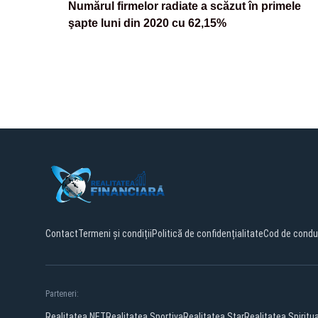
Numărul firmelor radiate a scăzut în primele
şapte luni din 2020 cu 62,15%
Contact
Termeni și condiții
Politică de confidențialitate
Cod de condu
Parteneri:
Realitatea.NET
Realitatea Sportiva
Realitatea Star
Realitatea Spiritu