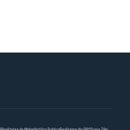
R
Realitatea de Mehedinti
Vox Publica
Realitatea din PRO
Sursa Zilei