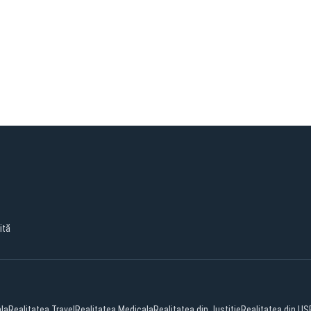
ită
ala
Realitatea Travel
Realitatea Medicala
Realitatea din Justitie
Realitatea din US