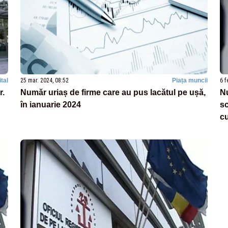
tal
25 mar. 2024, 08:52
Piața muncii
6 f
r.
Număr uriaș de firme care au pus lacătul pe ușă,
Nu
în ianuarie 2024
sc
cu