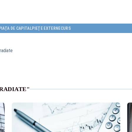
PIAȚA DE CAPITAL
PIEȚE EXTERNE
CURS
radiate
 RADIATE"