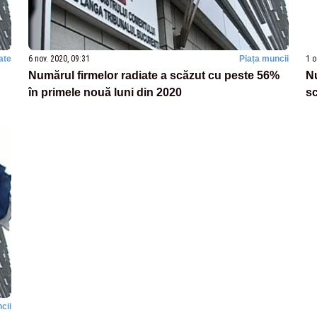
ate
6 nov. 2020, 09:31
Piața muncii
1 o
Numărul firmelor radiate a scăzut cu peste 56%
Nu
în primele nouă luni din 2020
sc
cii