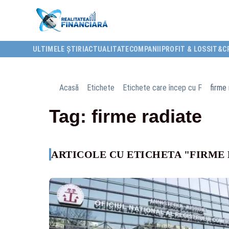
ULTIMELE ȘTIRI
ACTUALITATE
COMPANII
PROFIT & LOSS
IT&C
Acasă
Etichete
Etichete care încep cu F
firme 
Tag: firme radiate
ARTICOLE CU ETICHETA "FIRME