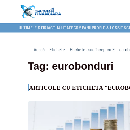
ULTIMELE ȘTIRI
ACTUALITATE
COMPANII
PROFIT & LOSS
IT&C
Acasă
Etichete
Etichete care încep cu E
eurob
Tag: eurobonduri
ARTICOLE CU ETICHETA "EUROB