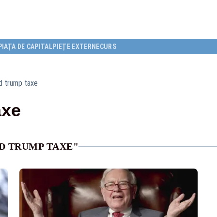
PIAȚA DE CAPITAL
PIEȚE EXTERNE
CURS
d trump taxe
axe
D TRUMP TAXE"