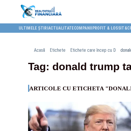
ULTIMELE ȘTIRI
ACTUALITATE
COMPANII
PROFIT & LOSS
IT&C
Acasă
Etichete
Etichete care încep cu D
donal
Tag: donald trump t
ARTICOLE CU ETICHETA "DONAL