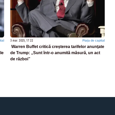
tal
3 mar. 2025, 17:22
Piața de capital
Warren Buffet critică creșterea tarifelor anunţate
le
de Trump: „Sunt într-o anumită măsură, un act
de război”