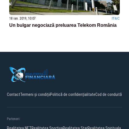
18 ian. 2019, 10:07
IT&C
Un bulgar negociază preluarea Telekom România
Contact
Termeni și condiții
Politică de confidențialitate
Cod de conduită
Parteneri:
Realitatea.NET
Realitatea Sportiva
Realitatea Star
Realitatea Spirituala