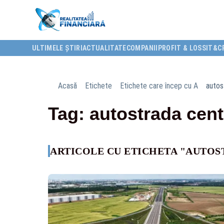
ULTIMELE ȘTIRI
ACTUALITATE
COMPANII
PROFIT & LOSS
IT&C
Acasă
Etichete
Etichete care încep cu A
autos
Tag: autostrada cent
ARTICOLE CU ETICHETA "AUTOS